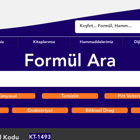
iz
Kitaplarımız
Hammaddelerimiz
Dij
Formül Ara
imyasal
Temizlik
Pet Veter
Endüstriyel
Bitkisel Drog
KT-1493
l Kodu