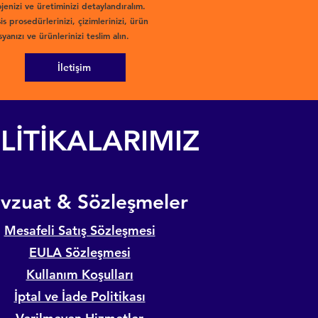
jenizi ve üretiminizi detaylandıralım.
is prosedürlerinizi, çizimlerinizi, ürün
yanızı ve ürünlerinizi teslim alın.
İletişim
LİTİKALARIMIZ
evzuat & Sözleşmeler
Mesafeli Satış Sözleşmesi
EULA Sözleşmesi
Kullanım Koşulları
İptal ve İade Politikası