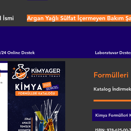
 İsmi
Argan Yağlı Sülfat İçermeyen Bakım 
/24 Online Destek
Laboratuvar Deste
Formülleri 
Katalog İndirmek 
Kimya Formülleri K
ISBN: 978-625-00-