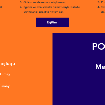
Online randevunuzu oluşturalım.
Pro
ve
Eğitim ve danışmanlık hizmetleriyle birlikte
Tes
sertifikanızı ücretsiz teslim alın.
dos
Eğitim
PO
Koçluğu
​M
nTumay
 Tümay