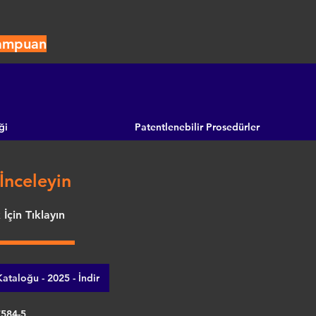
Şampuan
ği
Patentlenebilir Prosedürler
İnceleyin
İçin Tıklayın
ataloğu - 2025 - İndir
7584-5