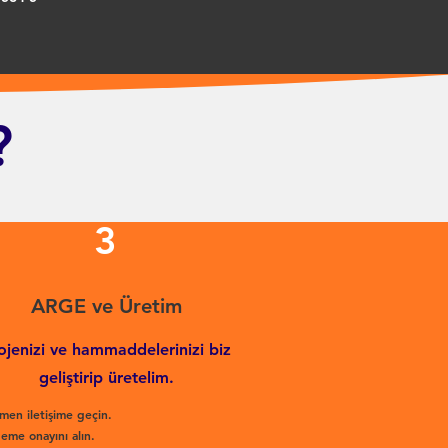
?
3
ARGE ve Üretim
ojenizi ve hammaddelerinizi biz
geliştirip üretelim.
men iletişime geçin.
eme onayını alın.