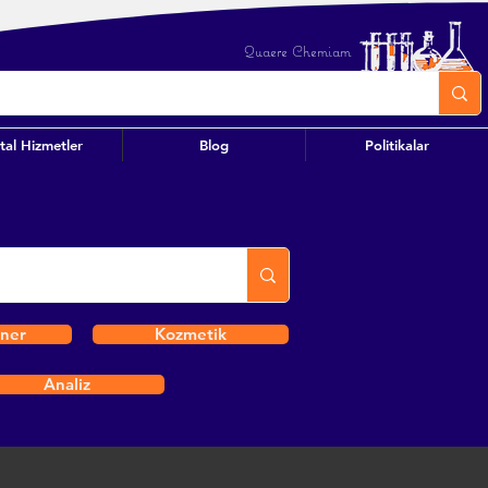
Quaere Chemiam
ital Hizmetler
Blog
Politikalar
iner
Kozmetik
Analiz