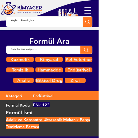
Formül Ara
Kozmetik
Kimyasal
Pet Veteriner
Temizlik
Hammadde
Endüstriyel
Analiz
Bitkisel Drog
Zirai
Kategori
Endüstriyel
EN-1123
Formül Kodu
Formül İsmi
Asidik ve Konsantre Ultrasonik Mekanik Parça
Temizleme Pastası