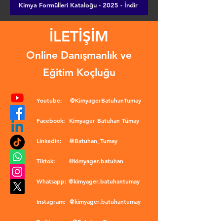
Kimya Formülleri Kataloğu - 2025 - İndir
İLETİŞİM
Online Danışmanlık ve
Eğitim Koçluğu
Youtube:
@KimyagerBatuhanTumay
Facebook:
Kimyager Batuhan Tümay
Linkedin:
@Batuhan_Tumay
Tiktok:
@kimyager.batuhan
Whatsapp:
@kimyager.batuhantumay
Instagram:
@kimyager.batuhantumay