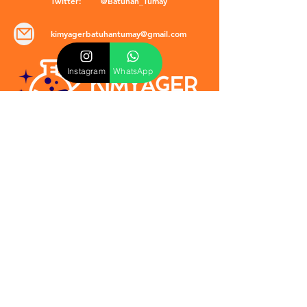
Twitter:
@Batuhan_Tumay
kimyagerbatuhantumay@gmail.com
Instagram
WhatsApp
POLİTİKALAR
​Mevzuat & Sözleşmeler
Mesafeli Satış Sözleşmesi
EULA Sözleşmesi
Kullanım Koşulları
İptal ve İade Politikası
Verilmeyen Hizmetler