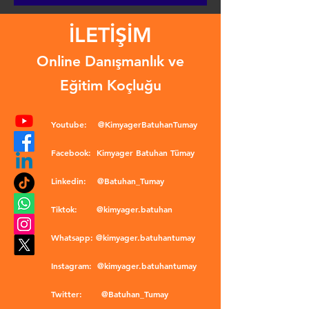
İLETİŞİM
Online Danışmanlık ve
Eğitim Koçluğu
Youtube:
@KimyagerBatuhanTumay
Facebook:
Kimyager Batuhan Tümay
Linkedin:
@Batuhan_Tumay
Tiktok:
@kimyager.batuhan
Whatsapp:
@kimyager.batuhantumay
Instagram:
@kimyager.batuhantumay
Twitter:
@Batuhan_Tumay