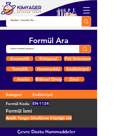
Formül Ara
Kozmetik
Kimyasal
Pet Veteriner
Temizlik
Hammadde
Endüstriyel
Analiz
Bitkisel Drog
Zirai
Kategori
Endüstriyel
EN-1124
Formül Kodu
Formül İsmi
Asidik Yangın Söndürme Köpüğü Jeli
Çevre Dostu Hammaddeler