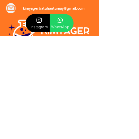
kimyagerbatuhantumay@gmail.com
Instagram
WhatsApp
POLİTİKALAR
​Mevzuat & Sözleşmeler
Mesafeli Satış Sözleşmesi
EULA Sözleşmesi
Kullanım Koşulları
İptal ve İade Politikası
Verilmeyen Hizmetler
Veri Güvenliği & KVKK