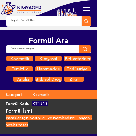
Formül Ara
Kozmetik
Kimyasal
Pet Veteriner
Temizlik
Hammadde
Endüstriyel
Analiz
Bitkisel Drog
Zirai
Kategori
Kozmetik
KT-1513
Formül Kodu
Formül İsmi
Bacaklar İçin Koruyucu ve Nemlendirici Losyon -
Sıcak Proses