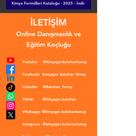
Kimya Formülleri Kataloğu - 2025 - İndir
İLETİŞİM
Online Danışmanlık ve
Eğitim Koçluğu
Youtube:
@KimyagerBatuhanTumay
Facebook:
Kimyager Batuhan Tümay
Linkedin:
@Batuhan_Tumay
Tiktok:
@kimyager.batuhan
Whatsapp:
@kimyager.batuhantumay
Instagram:
@kimyager.batuhantumay