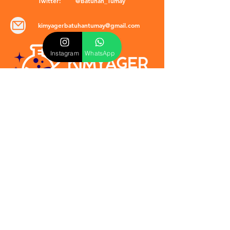
Twitter:
@Batuhan_Tumay
kimyagerbatuhantumay@gmail.com
Instagram
WhatsApp
POLİTİKALAR
​Mevzuat & Sözleşmeler
Mesafeli Satış Sözleşmesi
EULA Sözleşmesi
Kullanım Koşulları
İptal ve İade Politikası
Verilmeyen Hizmetler