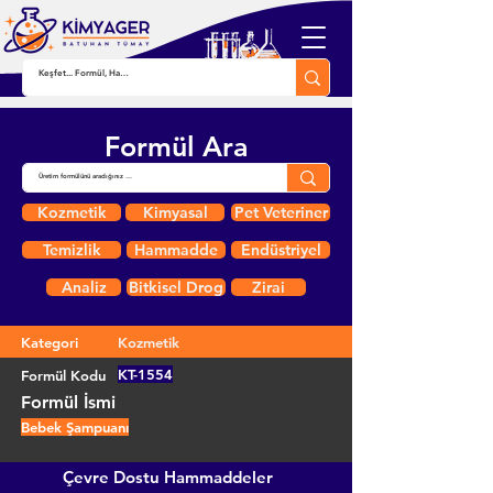
Formül Ara
Kozmetik
Kimyasal
Pet Veteriner
Temizlik
Hammadde
Endüstriyel
Analiz
Bitkisel Drog
Zirai
Kategori
Kozmetik
KT-1554
Formül Kodu
Formül İsmi
Bebek Şampuanı
Çevre Dostu Hammaddeler