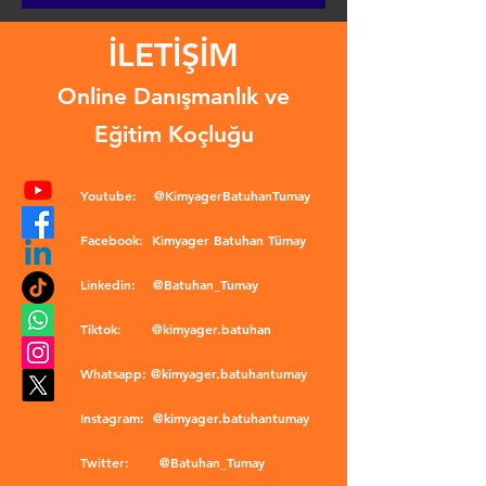
İLETİŞİM
Online Danışmanlık ve
Eğitim Koçluğu
Youtube:
@KimyagerBatuhanTumay
Facebook:
Kimyager Batuhan Tümay
Linkedin:
@Batuhan_Tumay
Tiktok:
@kimyager.batuhan
Whatsapp:
@kimyager.batuhantumay
Instagram:
@kimyager.batuhantumay
Twitter:
@Batuhan_Tumay