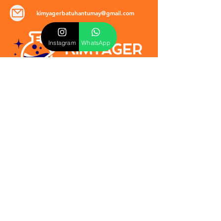
kimyagerbatuhantumay@gmail.com
Instagram
WhatsApp
POLİTİKALAR
​Mevzuat & Sözleşmeler
Mesafeli Satış Sözleşmesi
EULA Sözleşmesi
Kullanım Koşulları
İptal ve İade Politikası
Verilmeyen Hizmetler
Veri Güvenliği & KVKK