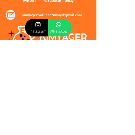
Twitter:
@Batuhan_Tumay
kimyagerbatuhantumay@gmail.com
Instagram
WhatsApp
POLİTİKALAR
​Mevzuat & Sözleşmeler
Mesafeli Satış Sözleşmesi
EULA Sözleşmesi
Kullanım Koşulları
İptal ve İade Politikası
Verilmeyen Hizmetler