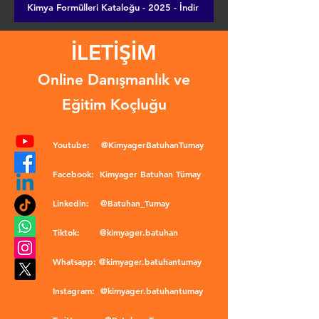
Kimya Formülleri Kataloğu - 2025 - İndir
İLETİŞİM
Online Danışmanlık ve
Eğitim Koçluğu
Youtube:
@KimyagerBatuhanTumay
Facebook:
Kimyager Batuhan Tümay
Linkedin:
@Batuhan_Tumay
Tiktok:
@kimyager.batuhan
Whatsapp:
@kimyager.batuhantumay
Instagram:
@kimyager.batuhantumay