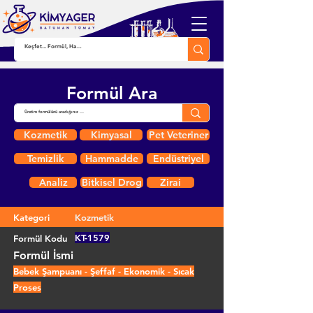
Formül Ara
Kozmetik
Kimyasal
Pet Veteriner
Temizlik
Hammadde
Endüstriyel
Analiz
Bitkisel Drog
Zirai
Kategori
Kozmetik
KT-1579
Formül Kodu
Formül İsmi
Bebek Şampuanı - Şeffaf - Ekonomik - Sıcak
Proses