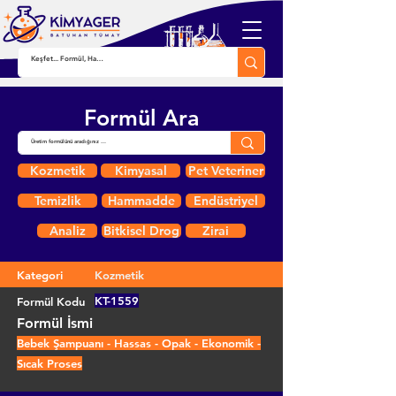
Formül Ara
Kozmetik
Kimyasal
Pet Veteriner
Temizlik
Hammadde
Endüstriyel
Analiz
Bitkisel Drog
Zirai
Kategori
Kozmetik
KT-1559
Formül Kodu
Formül İsmi
Bebek Şampuanı - Hassas - Opak - Ekonomik -
Sıcak Proses