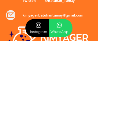
Twitter:
@Batuhan_Tumay
kimyagerbatuhantumay@gmail.com
Instagram
WhatsApp
POLİTİKALAR
​Mevzuat & Sözleşmeler
Mesafeli Satış Sözleşmesi
EULA Sözleşmesi
Kullanım Koşulları
İptal ve İade Politikası
Verilmeyen Hizmetler