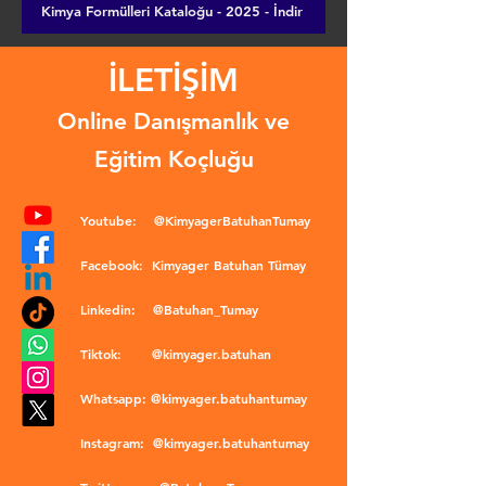
Kimya Formülleri Kataloğu - 2025 - İndir
İLETİŞİM
Online Danışmanlık ve
Eğitim Koçluğu
Youtube:
@KimyagerBatuhanTumay
Facebook:
Kimyager Batuhan Tümay
Linkedin:
@Batuhan_Tumay
Tiktok:
@kimyager.batuhan
Whatsapp:
@kimyager.batuhantumay
Instagram:
@kimyager.batuhantumay