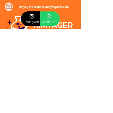
kimyagerbatuhantumay@gmail.com
Instagram
WhatsApp
POLİTİKALAR
​Mevzuat & Sözleşmeler
Mesafeli Satış Sözleşmesi
EULA Sözleşmesi
Kullanım Koşulları
İptal ve İade Politikası
Verilmeyen Hizmetler
Veri Güvenliği & KVKK