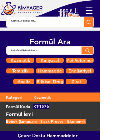
Formül Ara
Kozmetik
Kimyasal
Pet Veteriner
Temizlik
Hammadde
Endüstriyel
Analiz
Bitkisel Drog
Zirai
Kategori
Kozmetik
KT-1576
Formül Kodu
Formül İsmi
Bebek Şampuanı - Sıcak Proses - Ekonomik
Çevre Dostu Hammaddeler