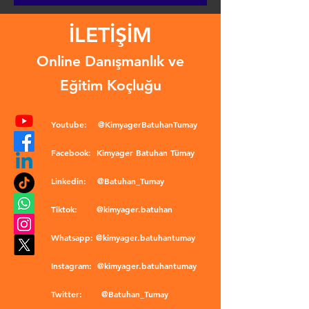
İLETİŞİM
Online Danışmanlık ve
Eğitim Koçluğu
Youtube:
@KimyagerBatuhanTumay
Facebook:
Kimyager Batuhan Tümay
Linkedin:
@Batuhan_Tumay
Tiktok:
@kimyager.batuhan
Whatsapp:
@kimyager.batuhantumay
Instagram:
@kimyager.batuhantumay
Twitter:
@Batuhan_Tumay