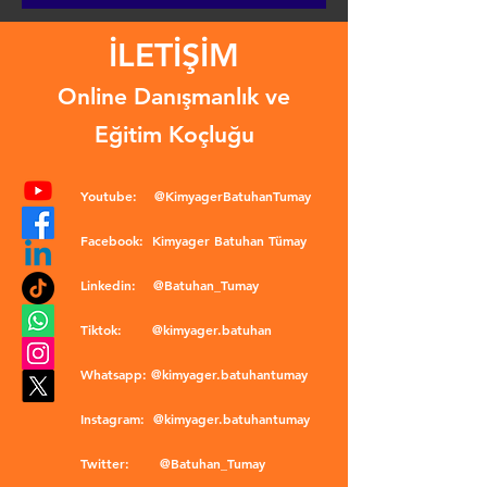
İLETİŞİM
Online Danışmanlık ve
Eğitim Koçluğu
Youtube:
@KimyagerBatuhanTumay
Facebook:
Kimyager Batuhan Tümay
Linkedin:
@Batuhan_Tumay
Tiktok:
@kimyager.batuhan
Whatsapp:
@kimyager.batuhantumay
Instagram:
@kimyager.batuhantumay
Twitter:
@Batuhan_Tumay