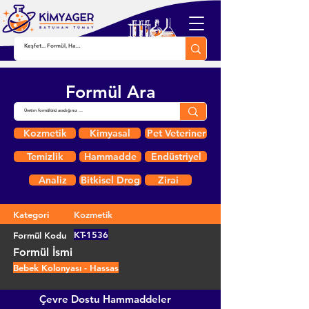
Formül Ara
Kozmetik
Kimyasal
Pet Veteriner
Temizlik
Hammadde
Endüstriyel
Analiz
Bitkisel Drog
Zirai
Kategori
Kozmetik
KT-1536
Formül Kodu
Formül İsmi
Bebek Kolonyası - Hassas
Çevre Dostu Hammaddeler