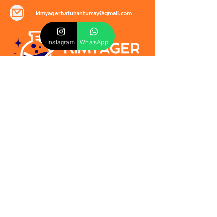
kimyagerbatuhantumay@gmail.com
Instagram
WhatsApp
POLİTİKALAR
​Mevzuat & Sözleşmeler
Mesafeli Satış Sözleşmesi
EULA Sözleşmesi
Kullanım Koşulları
İptal ve İade Politikası
Verilmeyen Hizmetler
Veri Güvenliği & KVKK