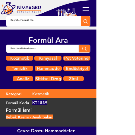
Formül Ara
Kozmetik
Kimyasal
Pet Veteriner
Temizlik
Hammadde
Endüstriyel
Analiz
Bitkisel Drog
Zirai
Kategori
Kozmetik
KT-1539
Formül Kodu
Formül İsmi
Bebek Kremi - Ayak bakım
Çevre Dostu Hammaddeler