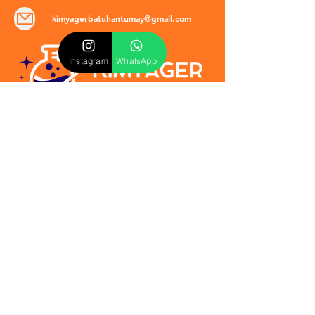
kimyagerbatuhantumay@gmail.com
Instagram
WhatsApp
POLİTİKALAR
​Mevzuat & Sözleşmeler
Mesafeli Satış Sözleşmesi
EULA Sözleşmesi
Kullanım Koşulları
İptal ve İade Politikası
Verilmeyen Hizmetler
Veri Güvenliği & KVKK