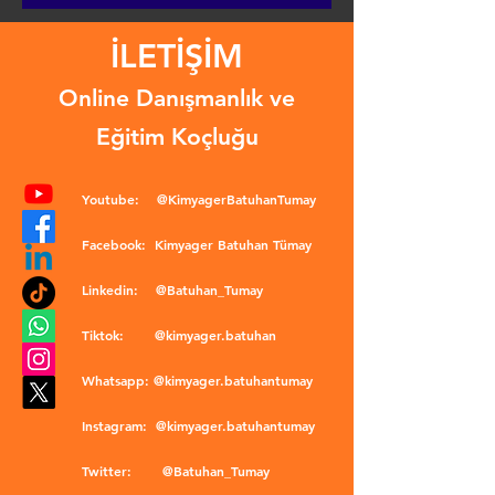
İLETİŞİM
Online Danışmanlık ve
Eğitim Koçluğu
Youtube:
@KimyagerBatuhanTumay
Facebook:
Kimyager Batuhan Tümay
Linkedin:
@Batuhan_Tumay
Tiktok:
@kimyager.batuhan
Whatsapp:
@kimyager.batuhantumay
Instagram:
@kimyager.batuhantumay
Twitter:
@Batuhan_Tumay