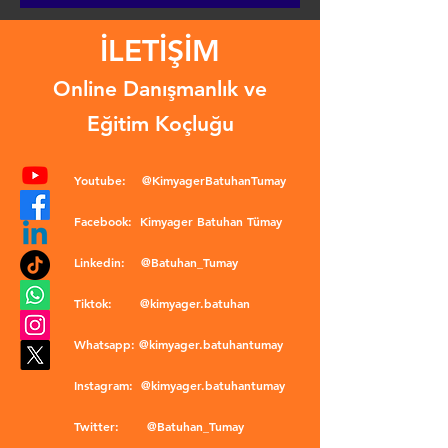
İLETİŞİM
Online Danışmanlık ve
Eğitim Koçluğu
Youtube:
@KimyagerBatuhanTumay
Facebook:
Kimyager Batuhan Tümay
Linkedin:
@Batuhan_Tumay
Tiktok:
@kimyager.batuhan
Whatsapp:
@kimyager.batuhantumay
Instagram:
@kimyager.batuhantumay
Twitter:
@Batuhan_Tumay