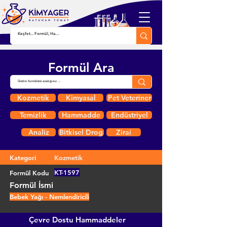
Formül Ara
Kozmetik
Kimyasal
Pet Veteriner
Temizlik
Hammadde
Endüstriyel
Analiz
Bitkisel Drog
Zirai
Kategori
Kozmetik
KT-1597
Formül Kodu
Formül İsmi
Bebek Yağı - Nemlendiricili
Çevre Dostu Hammaddeler