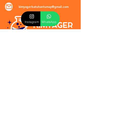
kimyagerbatuhantumay@gmail.com
Instagram
WhatsApp
POLİTİKALAR
​Mevzuat & Sözleşmeler
Mesafeli Satış Sözleşmesi
EULA Sözleşmesi
Kullanım Koşulları
İptal ve İade Politikası
Verilmeyen Hizmetler
Veri Güvenliği & KVKK