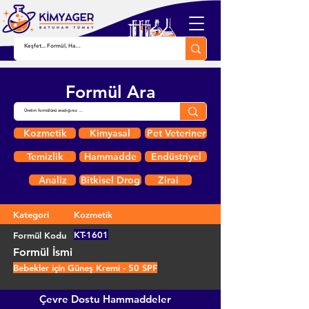
Formül Ara
Kozmetik
Kimyasal
Pet Veteriner
Temizlik
Hammadde
Endüstriyel
Analiz
Bitkisel Drog
Zirai
Kategori
Kozmetik
KT-1601
Formül Kodu
Formül İsmi
Bebekler için Güneş Kremi - 50 SPF
Çevre Dostu Hammaddeler