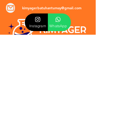
kimyagerbatuhantumay@gmail.com
Instagram
WhatsApp
POLİTİKALAR
​Mevzuat & Sözleşmeler
Mesafeli Satış Sözleşmesi
EULA Sözleşmesi
Kullanım Koşulları
İptal ve İade Politikası
Verilmeyen Hizmetler
Veri Güvenliği & KVKK