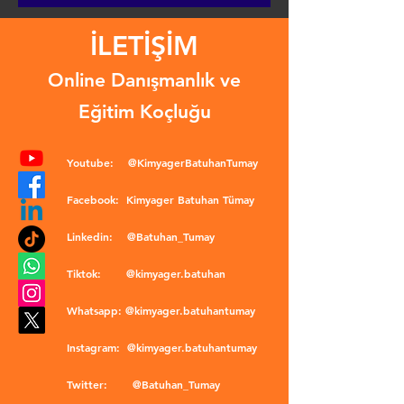
İLETİŞİM
Online Danışmanlık ve
Eğitim Koçluğu
Youtube:
@KimyagerBatuhanTumay
Facebook:
Kimyager Batuhan Tümay
Linkedin:
@Batuhan_Tumay
Tiktok:
@kimyager.batuhan
Whatsapp:
@kimyager.batuhantumay
Instagram:
@kimyager.batuhantumay
Twitter:
@Batuhan_Tumay