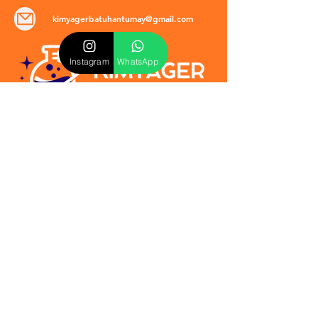
kimyagerbatuhantumay@gmail.com
Instagram
WhatsApp
POLİTİKALAR
​Mevzuat & Sözleşmeler
Mesafeli Satış Sözleşmesi
EULA Sözleşmesi
Kullanım Koşulları
İptal ve İade Politikası
Verilmeyen Hizmetler
Veri Güvenliği & KVKK