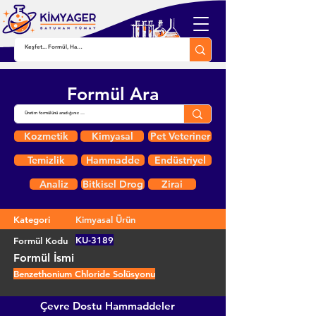
Formül Ara
Kozmetik
Kimyasal
Pet Veteriner
Temizlik
Hammadde
Endüstriyel
Analiz
Bitkisel Drog
Zirai
Kategori
Kimyasal Ürün
KU-3189
Formül Kodu
Formül İsmi
Benzethonium Chloride Solüsyonu
Çevre Dostu Hammaddeler