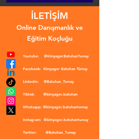
İLETİŞİM
Online Danışmanlık ve
Eğitim Koçluğu
Youtube:
@KimyagerBatuhanTumay
Facebook:
Kimyager Batuhan Tümay
Linkedin:
@Batuhan_Tumay
Tiktok:
@kimyager.batuhan
Whatsapp:
@kimyager.batuhantumay
Instagram:
@kimyager.batuhantumay
Twitter:
@Batuhan_Tumay