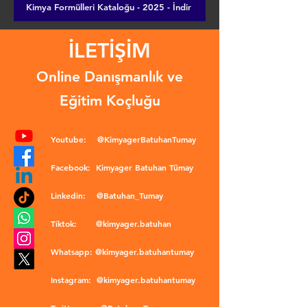
Kimya Formülleri Kataloğu - 2025 - İndir
İLETİŞİM
Online Danışmanlık ve
Eğitim Koçluğu
Youtube:
@KimyagerBatuhanTumay
Facebook:
Kimyager Batuhan Tümay
Linkedin:
@Batuhan_Tumay
Tiktok:
@kimyager.batuhan
Whatsapp:
@kimyager.batuhantumay
Instagram:
@kimyager.batuhantumay