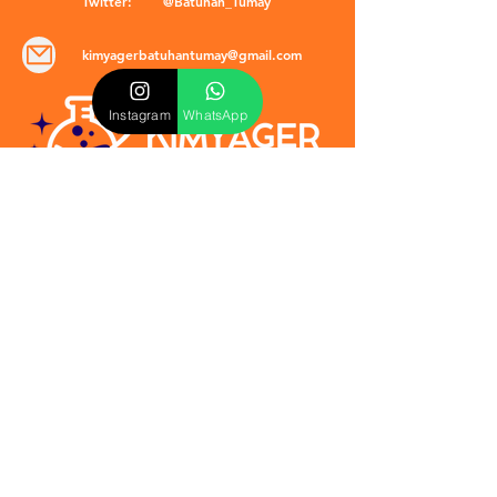
Twitter:
@Batuhan_Tumay
kimyagerbatuhantumay@gmail.com
Instagram
WhatsApp
POLİTİKALAR
​Mevzuat & Sözleşmeler
Mesafeli Satış Sözleşmesi
EULA Sözleşmesi
Kullanım Koşulları
İptal ve İade Politikası
Verilmeyen Hizmetler