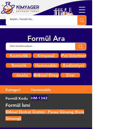
Formül Ara
Kozmetik
Kimyasal
Pet Veteriner
Temizlik
Hammadde
Endüstriyel
Analiz
Bitkisel Drog
Zirai
Kategori
Hammadde
HM-1342
Formül Kodu
Formül İsmi
Bitkisel Ekstrat Üretimi - Panax Ginseng (Kore
Ginsengi)