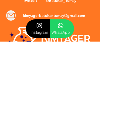
Twitter:
@Batuhan_Tumay
kimyagerbatuhantumay@gmail.com
Instagram
WhatsApp
POLİTİKALAR
​Mevzuat & Sözleşmeler
Mesafeli Satış Sözleşmesi
EULA Sözleşmesi
Kullanım Koşulları
İptal ve İade Politikası
Verilmeyen Hizmetler