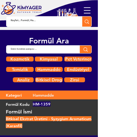
Formül Ara
Kozmetik
Kimyasal
Pet Veteriner
Temizlik
Hammadde
Endüstriyel
Analiz
Bitkisel Drog
Zirai
Kategori
Hammadde
HM-1359
Formül Kodu
Formül İsmi
Bitkisel Ekstrat Üretimi - Syzygium Aromaticum
(Karanfil)