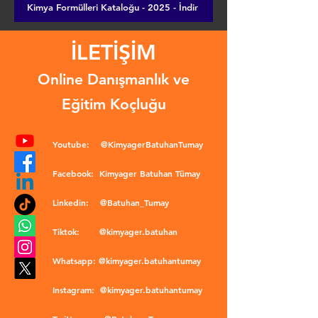
Kimya Formülleri Kataloğu - 2025 - İndir
İLETİŞİM
Online Danışmanlık ve
Eğitim Koçluğu
Youtube:
@KimyagerBatuhanTumay
Facebook:
Kimyager Batuhan Tümay
Linkedin:
@Batuhan_Tumay
Tiktok:
@kimyager.batuhan
Whatsapp:
@kimyager.batuhantumay
Instagram:
@kimyager.batuhantumay