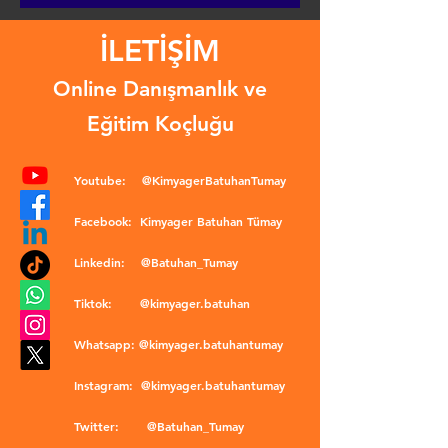
İLETİŞİM
Online Danışmanlık ve
Eğitim Koçluğu
Youtube:
@KimyagerBatuhanTumay
Facebook:
Kimyager Batuhan Tümay
Linkedin:
@Batuhan_Tumay
Tiktok:
@kimyager.batuhan
Whatsapp:
@kimyager.batuhantumay
Instagram:
@kimyager.batuhantumay
Twitter:
@Batuhan_Tumay