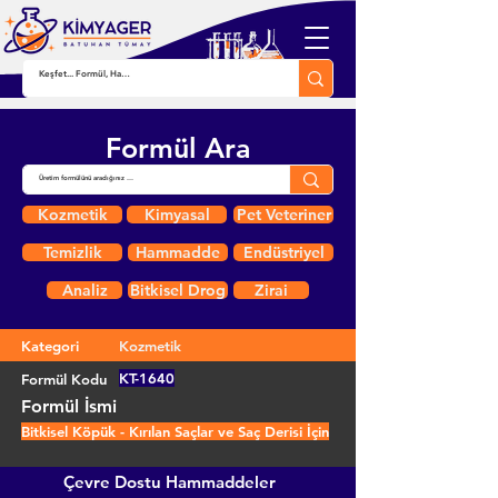
Formül Ara
Kozmetik
Kimyasal
Pet Veteriner
Temizlik
Hammadde
Endüstriyel
Analiz
Bitkisel Drog
Zirai
Kategori
Kozmetik
KT-1640
Formül Kodu
Formül İsmi
Bitkisel Köpük - Kırılan Saçlar ve Saç Derisi İçin
Çevre Dostu Hammaddeler