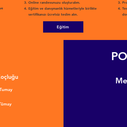
Online randevunuzu oluşturalım.
Pro
ve
Eğitim ve danışmanlık hizmetleriyle birlikte
Tes
sertifikanızı ücretsiz teslim alın.
dos
Eğitim
PO
Koçluğu
​M
nTumay
 Tümay