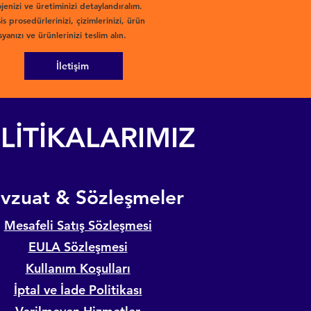
jenizi ve üretiminizi detaylandıralım.
is prosedürlerinizi, çizimlerinizi, ürün
yanızı ve ürünlerinizi teslim alın.
İletişim
LİTİKALARIMIZ
evzuat & Sözleşmeler
Mesafeli Satış Sözleşmesi
EULA Sözleşmesi
Kullanım Koşulları
İptal ve İade Politikası