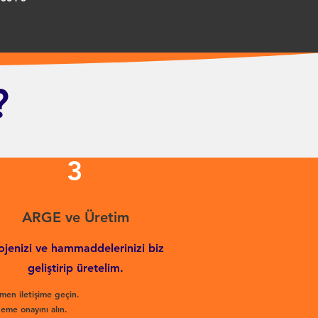
?
3
ARGE ve Üretim
ojenizi ve hammaddelerinizi biz
geliştirip üretelim.
men iletişime geçin.
eme onayını alın.