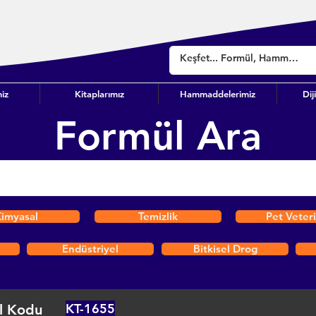
iz
Kitaplarımız
Hammaddelerimiz
Dij
Formül Ara
imyasal
Temizlik
Pet Veter
Endüstriyel
Bitkisel Drog
KT-1655
l Kodu