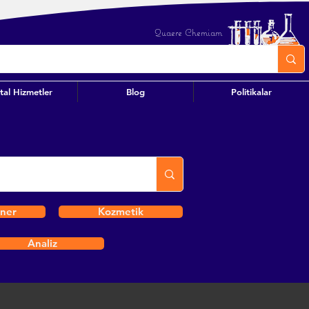
Quaere Chemiam
ital Hizmetler
Blog
Politikalar
iner
Kozmetik
Analiz