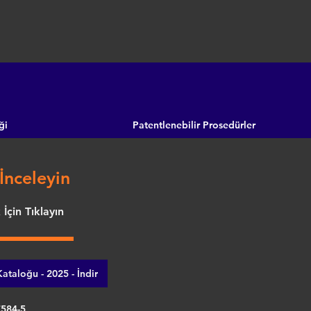
ği
Patentlenebilir Prosedürler
İnceleyin
İçin Tıklayın
ataloğu - 2025 - İndir
7584-5