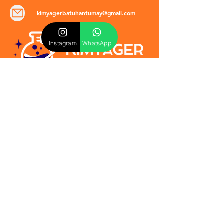
kimyagerbatuhantumay@gmail.com
Instagram
WhatsApp
POLİTİKALAR
​Mevzuat & Sözleşmeler
Mesafeli Satış Sözleşmesi
EULA Sözleşmesi
Kullanım Koşulları
İptal ve İade Politikası
Verilmeyen Hizmetler
Veri Güvenliği & KVKK