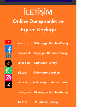
İLETİŞİM
Online Danışmanlık ve
Eğitim Koçluğu
Youtube:
@KimyagerBatuhanTumay
Facebook:
Kimyager Batuhan Tümay
Linkedin:
@Batuhan_Tumay
Tiktok:
@kimyager.batuhan
Whatsapp:
@kimyager.batuhantumay
Instagram:
@kimyager.batuhantumay
Twitter:
@Batuhan_Tumay