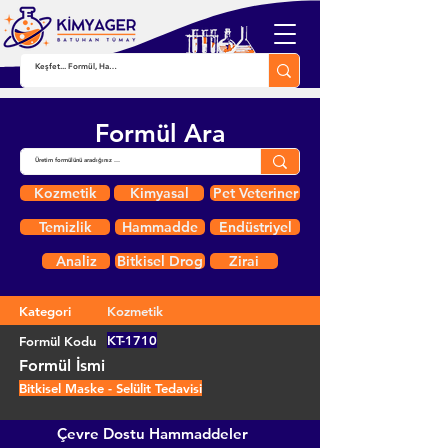
Formül Ara
Kozmetik
Kimyasal
Pet Veteriner
Temizlik
Hammadde
Endüstriyel
Analiz
Bitkisel Drog
Zirai
Kategori
Kozmetik
KT-1710
Formül Kodu
Formül İsmi
Bitkisel Maske - Selülit Tedavisi
Çevre Dostu Hammaddeler