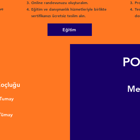
Online randevunuzu oluşturalım.
Pro
ve
Eğitim ve danışmanlık hizmetleriyle birlikte
Tes
sertifikanızı ücretsiz teslim alın.
dos
Eğitim
PO
Koçluğu
​M
nTumay
 Tümay