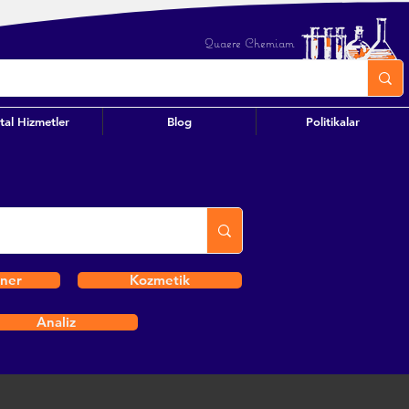
Quaere Chemiam
ital Hizmetler
Blog
Politikalar
iner
Kozmetik
Analiz