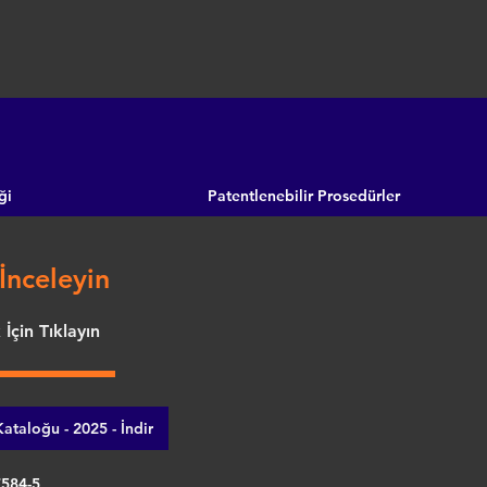
ği
Patentlenebilir Prosedürler
İnceleyin
İçin Tıklayın
ataloğu - 2025 - İndir
7584-5