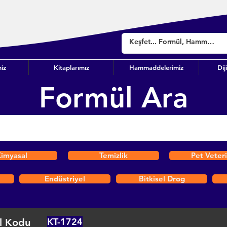
iz
Kitaplarımız
Hammaddelerimiz
Dij
Formül Ara
imyasal
Temizlik
Pet Veter
Endüstriyel
Bitkisel Drog
KT-1724
l Kodu