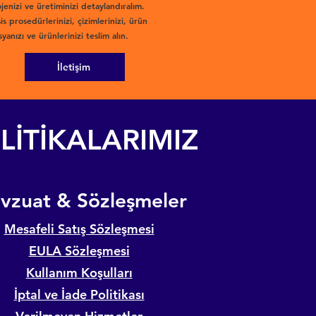
jenizi ve üretiminizi detaylandıralım.
is prosedürlerinizi, çizimlerinizi, ürün
yanızı ve ürünlerinizi teslim alın.
İletişim
LİTİKALARIMIZ
evzuat & Sözleşmeler
Mesafeli Satış Sözleşmesi
EULA Sözleşmesi
Kullanım Koşulları
İptal ve İade Politikası