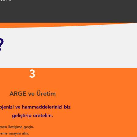
?
3
ARGE ve Üretim
ojenizi ve hammaddelerinizi biz
geliştirip üretelim.
men iletişime geçin.
eme onayını alın.