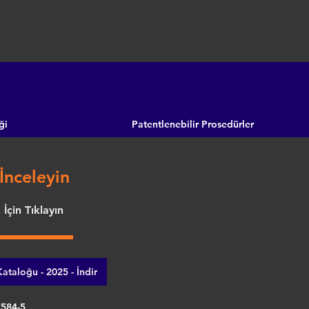
ği
Patentlenebilir Prosedürler
İnceleyin
İçin Tıklayın
ataloğu - 2025 - İndir
7584-5