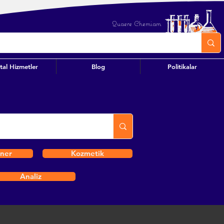
Quaere Chemiam
ital Hizmetler
Blog
Politikalar
iner
Kozmetik
Analiz