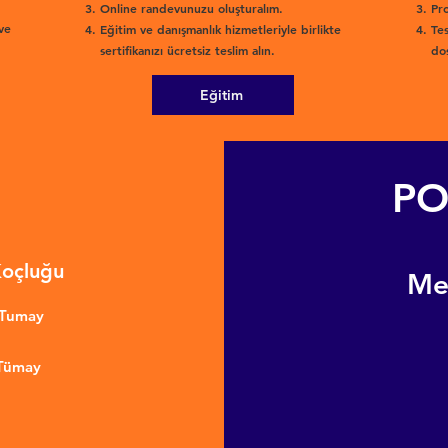
Online randevunuzu oluşturalım.
Pro
ve
Eğitim ve danışmanlık hizmetleriyle birlikte
Tes
sertifikanızı ücretsiz teslim alın.
dos
Eğitim
PO
Koçluğu
​M
nTumay
 Tümay