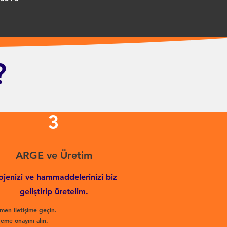
?
3
ARGE ve Üretim
ojenizi ve hammaddelerinizi biz
geliştirip üretelim.
men iletişime geçin.
eme onayını alın.