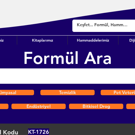
iz
Kitaplarımız
Hammaddelerimiz
Dij
Formül Ara
imyasal
Temizlik
Pet Veter
Endüstriyel
Bitkisel Drog
KT-1726
l Kodu