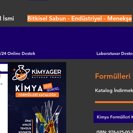
 İsmi
Bitkisel Sabun - Endüstriyel - Menekşe
/24 Online Destek
Laboratuvar Deste
Formülleri 
Katalog İndirmek 
Kimya Formülleri K
ISBN: 978-625-00-