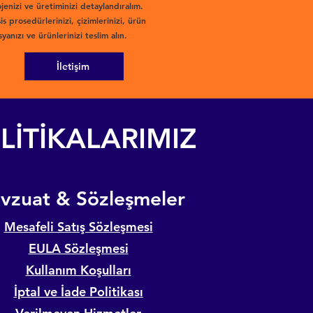
jenizi ve üretiminizi detaylandıralım.
is prosedürlerinizi, çizimlerinizi, ürün
yanızı ve ürünlerinizi teslim alın.
İletişim
LİTİKALARIMIZ
evzuat & Sözleşmeler
Mesafeli Satış Sözleşmesi
EULA Sözleşmesi
Kullanım Koşulları
İptal ve İade Politikası