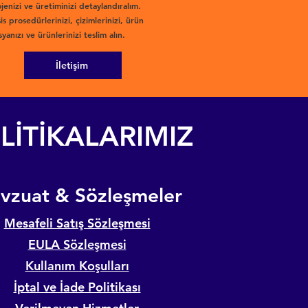
jenizi ve üretiminizi detaylandıralım.
is prosedürlerinizi, çizimlerinizi, ürün
yanızı ve ürünlerinizi teslim alın.
İletişim
LİTİKALARIMIZ
evzuat & Sözleşmeler
Mesafeli Satış Sözleşmesi
EULA Sözleşmesi
Kullanım Koşulları
İptal ve İade Politikası