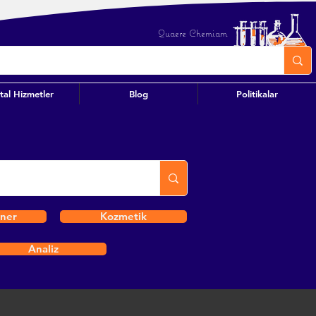
Quaere Chemiam
ital Hizmetler
Blog
Politikalar
iner
Kozmetik
Analiz