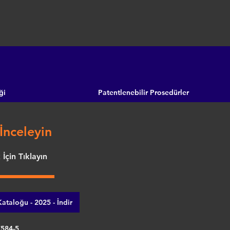
ği
Patentlenebilir Prosedürler
İnceleyin
İçin Tıklayın
ataloğu - 2025 - İndir
7584-5