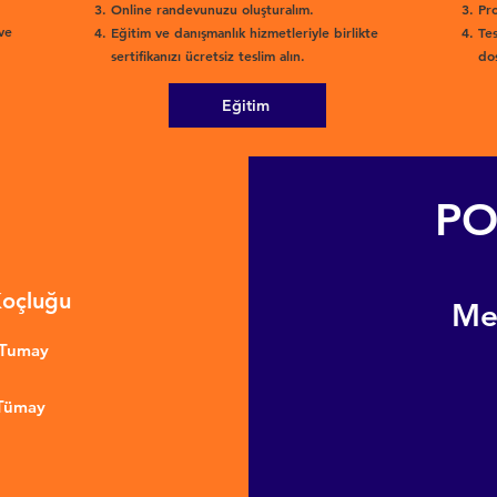
Online randevunuzu oluşturalım.
Pro
ve
Eğitim ve danışmanlık hizmetleriyle birlikte
Tes
sertifikanızı ücretsiz teslim alın.
dos
Eğitim
PO
Koçluğu
​M
nTumay
 Tümay