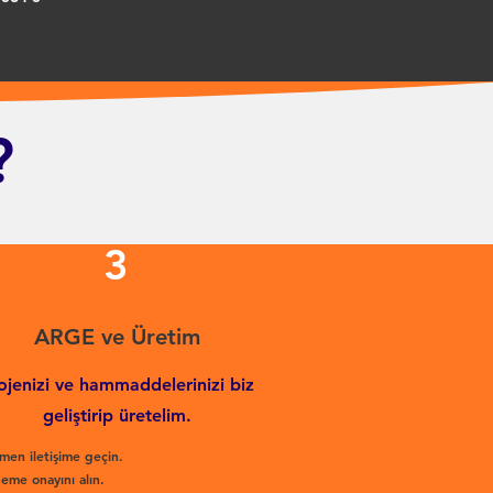
?
3
ARGE ve Üretim
ojenizi ve hammaddelerinizi biz
geliştirip üretelim.
men iletişime geçin.
eme onayını alın.