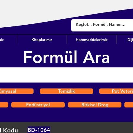
iz
Kitaplarımız
Hammaddelerimiz
Dij
Formül Ara
imyasal
Temizlik
Pet Veter
Endüstriyel
Bitkisel Drog
BD-1064
l Kodu