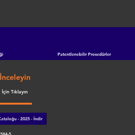
ği
Patentlenebilir Prosedürler
İnceleyin
İçin Tıklayın
ataloğu - 2025 - İndir
7584-5