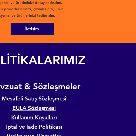
jenizi ve üretiminizi detaylandıralım.
is prosedürlerinizi, çizimlerinizi, ürün
yanızı ve ürünlerinizi teslim alın.
İletişim
LİTİKALARIMIZ
evzuat & Sözleşmeler
Mesafeli Satış Sözleşmesi
EULA Sözleşmesi
Kullanım Koşulları
İptal ve İade Politikası