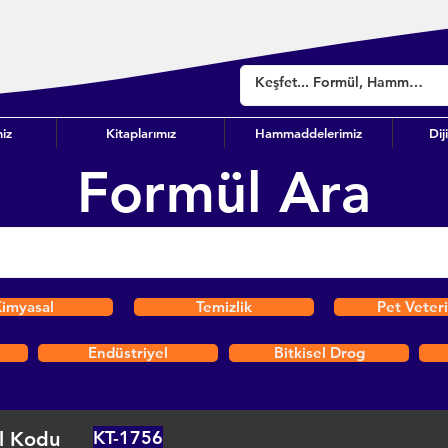
iz
Kitaplarımız
Hammaddelerimiz
Dij
Formül Ara
imyasal
Temizlik
Pet Veter
Endüstriyel
Bitkisel Drog
KT-1756
l Kodu