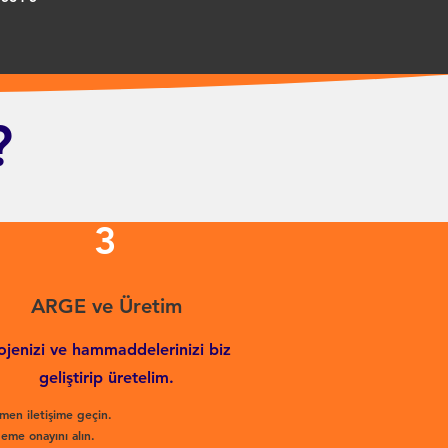
?
3
ARGE ve Üretim
ojenizi ve hammaddelerinizi biz
geliştirip üretelim.
men iletişime geçin.
eme onayını alın.