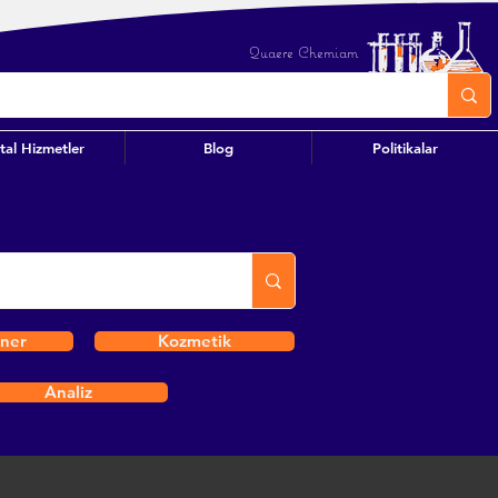
Quaere Chemiam
ital Hizmetler
Blog
Politikalar
iner
Kozmetik
Analiz