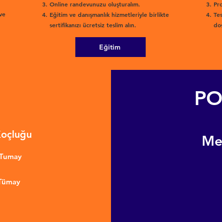
Online randevunuzu oluşturalım.
Pro
ve
Eğitim ve danışmanlık hizmetleriyle birlikte
Tes
sertifikanızı ücretsiz teslim alın.
dos
Eğitim
PO
Koçluğu
​M
nTumay
 Tümay