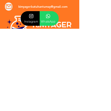
kimyagerbatuhantumay@gmail.com
Instagram
WhatsApp
POLİTİKALAR
​Mevzuat & Sözleşmeler
Mesafeli Satış Sözleşmesi
EULA Sözleşmesi
Kullanım Koşulları
İptal ve İade Politikası
Verilmeyen Hizmetler
Veri Güvenliği & KVKK