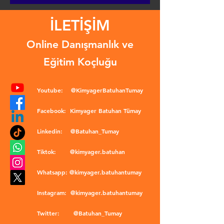
İLETİŞİM
Online Danışmanlık ve
Eğitim Koçluğu
Youtube:
@KimyagerBatuhanTumay
Facebook:
Kimyager Batuhan Tümay
Linkedin:
@Batuhan_Tumay
Tiktok:
@kimyager.batuhan
Whatsapp:
@kimyager.batuhantumay
Instagram:
@kimyager.batuhantumay
Twitter:
@Batuhan_Tumay