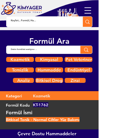
Formül Ara
Kozmetik
Kimyasal
Pet Veteriner
Temizlik
Hammadde
Endüstriyel
Analiz
Bitkisel Drog
Zirai
Kategori
Kozmetik
KT-1762
Formül Kodu
Formül İsmi
Bitkisel Tonik - Normal Ciltler Yüz Bakımı
Çevre Dostu Hammaddeler