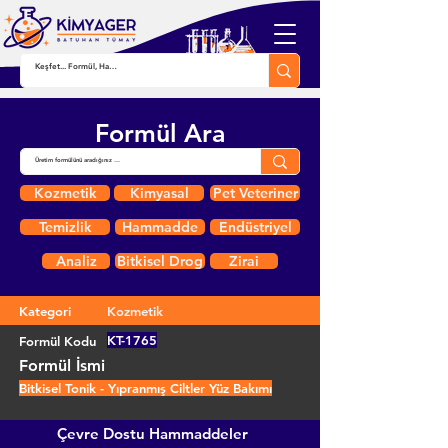
Formül Ara
Kozmetik
Kimyasal
Pet Veteriner
Temizlik
Hammadde
Endüstriyel
Analiz
Bitkisel Drog
Zirai
Kategori
Kozmetik
KT-1765
Formül Kodu
Formül İsmi
Bitkisel Tonik - Yıpranmış Ciltler Yüz Bakımı
Çevre Dostu Hammaddeler