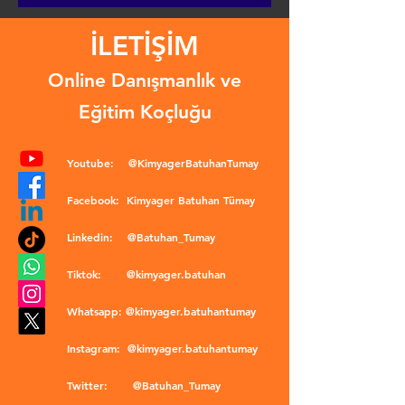
İLETİŞİM
Online Danışmanlık ve
Eğitim Koçluğu
Youtube:
@KimyagerBatuhanTumay
Facebook:
Kimyager Batuhan Tümay
Linkedin:
@Batuhan_Tumay
Tiktok:
@kimyager.batuhan
Whatsapp:
@kimyager.batuhantumay
Instagram:
@kimyager.batuhantumay
Twitter:
@Batuhan_Tumay