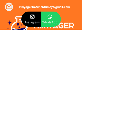
kimyagerbatuhantumay@gmail.com
Instagram
WhatsApp
POLİTİKALAR
​Mevzuat & Sözleşmeler
Mesafeli Satış Sözleşmesi
EULA Sözleşmesi
Kullanım Koşulları
İptal ve İade Politikası
Verilmeyen Hizmetler
Veri Güvenliği & KVKK