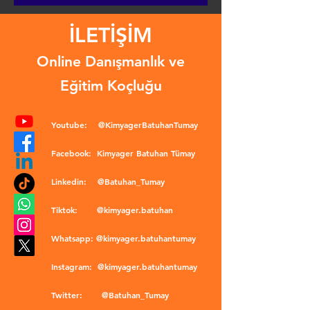
İLETİŞİM
Online Danışmanlık ve
Eğitim Koçluğu
Youtube:
@KimyagerBatuhanTumay
Facebook:
Kimyager Batuhan Tümay
Linkedin:
@Batuhan_Tumay
Tiktok:
@kimyager.batuhan
Whatsapp:
@kimyager.batuhantumay
Instagram:
@kimyager.batuhantumay
Twitter:
@Batuhan_Tumay