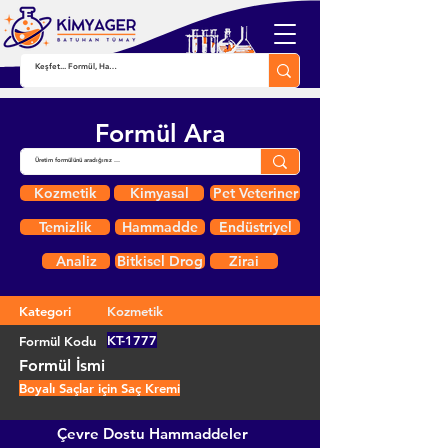
Formül Ara
Kozmetik
Kimyasal
Pet Veteriner
Temizlik
Hammadde
Endüstriyel
Analiz
Bitkisel Drog
Zirai
Kategori
Kozmetik
KT-1777
Formül Kodu
Formül İsmi
Boyalı Saçlar için Saç Kremi
Çevre Dostu Hammaddeler