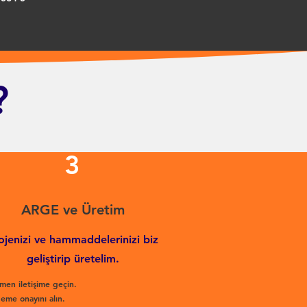
?
3
ARGE ve Üretim
ojenizi ve hammaddelerinizi biz
geliştirip üretelim.
men iletişime geçin.
eme onayını alın.