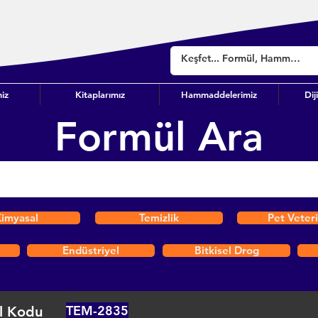
iz
Kitaplarımız
Hammaddelerimiz
Dij
Formül Ara
imyasal
Temizlik
Pet Veter
Endüstriyel
Bitkisel Drog
TEM-2835
l Kodu