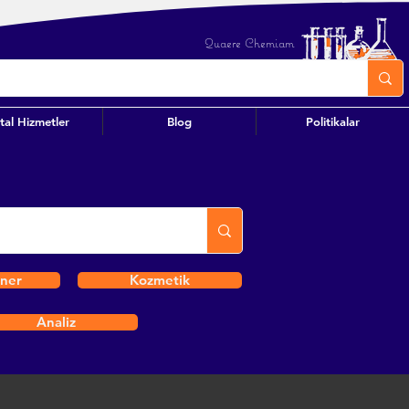
Quaere Chemiam
ital Hizmetler
Blog
Politikalar
iner
Kozmetik
Analiz