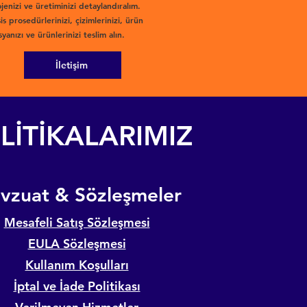
jenizi ve üretiminizi detaylandıralım.
is prosedürlerinizi, çizimlerinizi, ürün
yanızı ve ürünlerinizi teslim alın.
İletişim
LİTİKALARIMIZ
evzuat & Sözleşmeler
Mesafeli Satış Sözleşmesi
EULA Sözleşmesi
Kullanım Koşulları
İptal ve İade Politikası