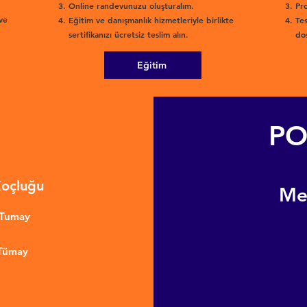
Online randevunuzu oluşturalım.
Pro
ve
Eğitim ve danışmanlık hizmetleriyle birlikte
Tes
sertifikanızı ücretsiz teslim alın.
dos
Eğitim
PO
Koçluğu
​M
nTumay
 Tümay