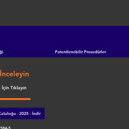
ği
Patentlenebilir Prosedürler
İnceleyin
İçin Tıklayın
ataloğu - 2025 - İndir
7584-5