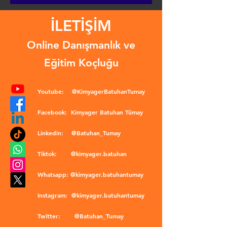
İLETİŞİM
Online Danışmanlık ve
Eğitim Koçluğu
Youtube:
@KimyagerBatuhanTumay
Facebook:
Kimyager Batuhan Tümay
Linkedin:
@Batuhan_Tumay
Tiktok:
@kimyager.batuhan
Whatsapp:
@kimyager.batuhantumay
Instagram:
@kimyager.batuhantumay
Twitter:
@Batuhan_Tumay