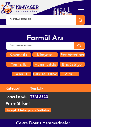
Formül Ara
Kozmetik
Kimyasal
Pet Veteriner
Temizlik
Hammadde
Endüstriyel
Analiz
Bitkisel Drog
Zirai
Kategori
Temizlik
TEM-2833
Formül Kodu
Formül İsmi
Bulaşık Deterjanı - Sülfatsız
Çevre Dostu Hammaddeler