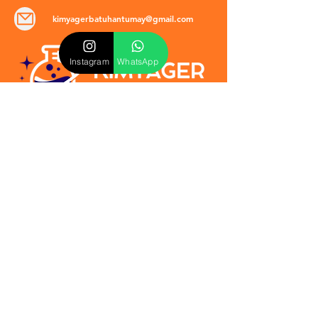
kimyagerbatuhantumay@gmail.com
Instagram
WhatsApp
POLİTİKALAR
​Mevzuat & Sözleşmeler
Mesafeli Satış Sözleşmesi
EULA Sözleşmesi
Kullanım Koşulları
İptal ve İade Politikası
Verilmeyen Hizmetler
Veri Güvenliği & KVKK