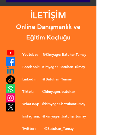
İLETİŞİM
Online Danışmanlık ve
Eğitim Koçluğu
Youtube:
@KimyagerBatuhanTumay
Facebook:
Kimyager Batuhan Tümay
Linkedin:
@Batuhan_Tumay
Tiktok:
@kimyager.batuhan
Whatsapp:
@kimyager.batuhantumay
Instagram:
@kimyager.batuhantumay
Twitter:
@Batuhan_Tumay