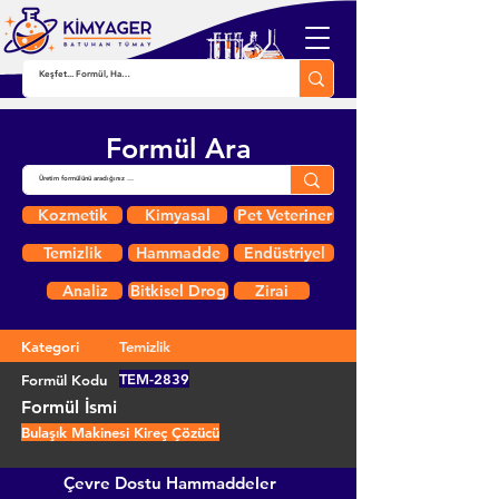
Formül Ara
Kozmetik
Kimyasal
Pet Veteriner
Temizlik
Hammadde
Endüstriyel
Analiz
Bitkisel Drog
Zirai
Kategori
Temizlik
TEM-2839
Formül Kodu
Formül İsmi
Bulaşık Makinesi Kireç Çözücü
Çevre Dostu Hammaddeler