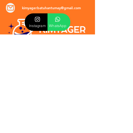
kimyagerbatuhantumay@gmail.com
Instagram
WhatsApp
POLİTİKALAR
​Mevzuat & Sözleşmeler
Mesafeli Satış Sözleşmesi
EULA Sözleşmesi
Kullanım Koşulları
İptal ve İade Politikası
Verilmeyen Hizmetler
Veri Güvenliği & KVKK