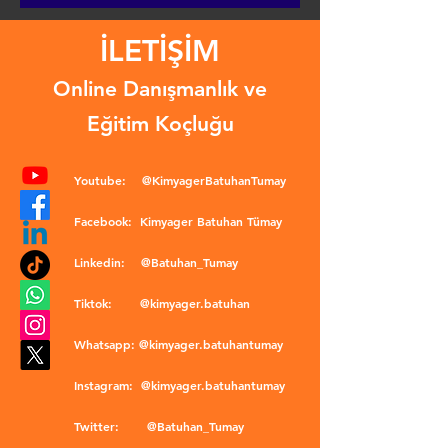
İLETİŞİM
Online Danışmanlık ve
Eğitim Koçluğu
Youtube:
@KimyagerBatuhanTumay
Facebook:
Kimyager Batuhan Tümay
Linkedin:
@Batuhan_Tumay
Tiktok:
@kimyager.batuhan
Whatsapp:
@kimyager.batuhantumay
Instagram:
@kimyager.batuhantumay
Twitter:
@Batuhan_Tumay