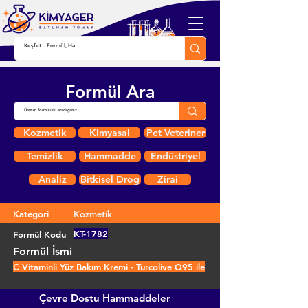
Formül Ara
Kozmetik
Kimyasal
Pet Veteriner
Temizlik
Hammadde
Endüstriyel
Analiz
Bitkisel Drog
Zirai
Kategori
Kozmetik
KT-1782
Formül Kodu
Formül İsmi
C Vitaminli Yüz Bakım Kremi - Turcolive Q95 ile
Çevre Dostu Hammaddeler