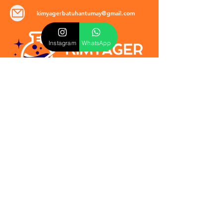
kimyagerbatuhantumay@gmail.com
Instagram
WhatsApp
POLİTİKALAR
​Mevzuat & Sözleşmeler
Mesafeli Satış Sözleşmesi
EULA Sözleşmesi
Kullanım Koşulları
İptal ve İade Politikası
Verilmeyen Hizmetler
Veri Güvenliği & KVKK