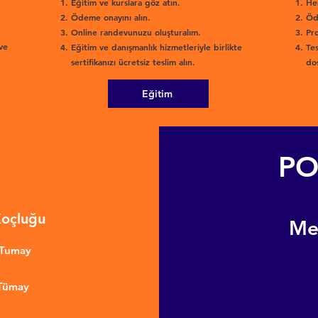
Eğitim ve kurslara göz atın.
He
Ödeme onayını alın.
Öd
Online randevunuzu oluşturalım.
Pro
ve
Eğitim ve danışmanlık hizmetleriyle birlikte
Tes
sertifikanızı ücretsiz teslim alın.
dos
Eğitim
PO
Koçluğu
​M
nTumay
 Tümay