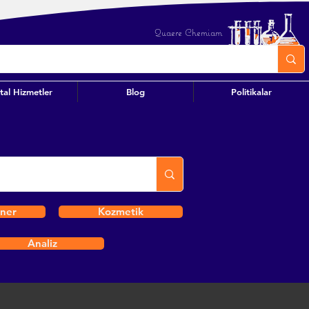
Quaere Chemiam
ital Hizmetler
Blog
Politikalar
iner
Kozmetik
Analiz