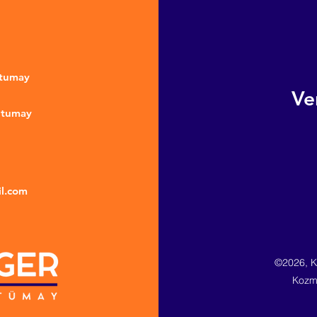
ntumay
Ve
ntumay
l.com
©2026, Ki
Kozme