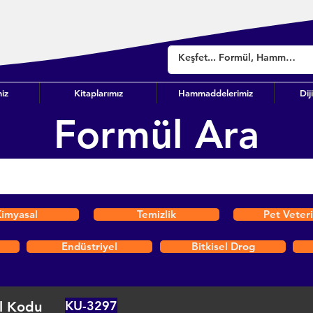
iz
Kitaplarımız
Hammaddelerimiz
Dij
Formül Ara
imyasal
Temizlik
Pet Veter
Endüstriyel
Bitkisel Drog
KU-3297
l Kodu