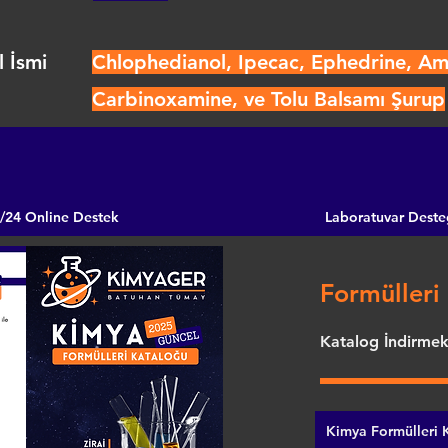
 İsmi
Chlophedianol, Ipecac, Ephedrine, A
Carbinoxamine, ve Tolu Balsamı Şurup
/24 Online Destek
Laboratuvar Deste
Formülleri 
Katalog İndirmek 
Kimya Formülleri K