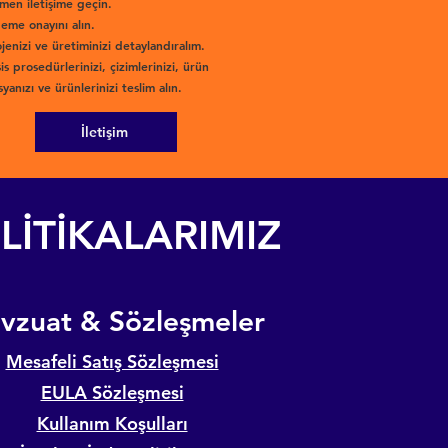
men iletişime geçin.
eme onayını alın.
jenizi ve üretiminizi detaylandıralım.
is prosedürlerinizi, çizimlerinizi, ürün
yanızı ve ürünlerinizi teslim alın.
İletişim
LİTİKALARIMIZ
evzuat & Sözleşmeler
Mesafeli Satış Sözleşmesi
EULA Sözleşmesi
Kullanım Koşulları