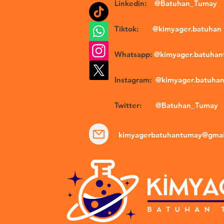
Linkedin:
@Batuhan_Tumay
Tiktok:
@kimyager.batuhan
Whatsapp:
@kimyager.batuha
Instagram:
@kimyager.batuha
Twitter:
@Batuhan_Tumay
kimyagerbatuhantumay@gmai