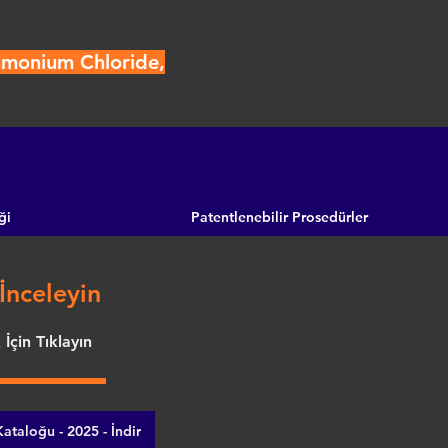
mmonium Chloride,
ği
Patentlenebilir Prosedürler
İnceleyin
İçin Tıklayın
ataloğu - 2025 - İndir