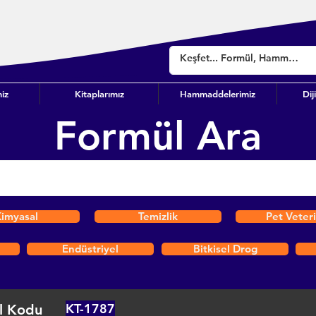
iz
Kitaplarımız
Hammaddelerimiz
Dij
Formül Ara
imyasal
Temizlik
Pet Veter
Endüstriyel
Bitkisel Drog
KT-1787
l Kodu