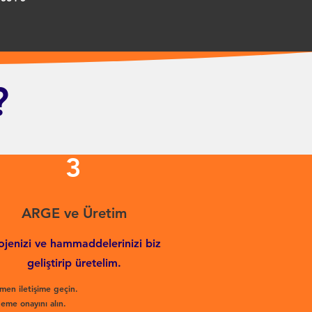
?
3
ARGE ve Üretim
ojenizi ve hammaddelerinizi biz
geliştirip üretelim.
men iletişime geçin.
eme onayını alın.