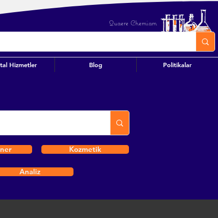
Quaere Chemiam
ital Hizmetler
Blog
Politikalar
iner
Kozmetik
Analiz