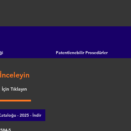
ği
Patentlenebilir Prosedürler
İnceleyin
İçin Tıklayın
ataloğu - 2025 - İndir
7584-5