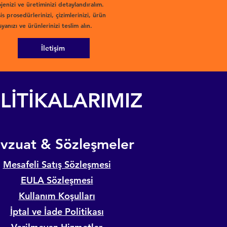
jenizi ve üretiminizi detaylandıralım.
is prosedürlerinizi, çizimlerinizi, ürün
yanızı ve ürünlerinizi teslim alın.
İletişim
LİTİKALARIMIZ
evzuat & Sözleşmeler
Mesafeli Satış Sözleşmesi
EULA Sözleşmesi
Kullanım Koşulları
İptal ve İade Politikası