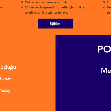
Online randevunuzu oluşturalım.
Pro
ve
Eğitim ve danışmanlık hizmetleriyle birlikte
Tes
sertifikanızı ücretsiz teslim alın.
dos
Eğitim
PO
Koçluğu
​M
nTumay
 Tümay