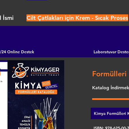
 İsmi
Cilt Çatlakları için Krem - Sıcak Proses
/24 Online Destek
Laboratuvar Deste
Formülleri 
Katalog İndirmek 
Kimya Formülleri K
ISBN: 978-625-00-