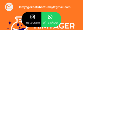
kimyagerbatuhantumay@gmail.com
Instagram
WhatsApp
POLİTİKALAR
​Mevzuat & Sözleşmeler
Mesafeli Satış Sözleşmesi
EULA Sözleşmesi
Kullanım Koşulları
İptal ve İade Politikası
Verilmeyen Hizmetler
Veri Güvenliği & KVKK