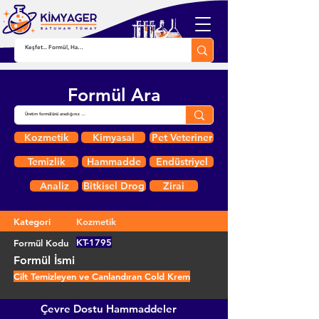
Formül Ara
Kozmetik
Kimyasal
Pet Veteriner
Temizlik
Hammadde
Endüstriyel
Analiz
Bitkisel Drog
Zirai
Kategori
Kozmetik
KT-1795
Formül Kodu
Formül İsmi
Cilt Temizleyen ve Canlandıran Cold Krem
Çevre Dostu Hammaddeler