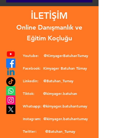
İLETİŞİM
Online Danışmanlık ve
Eğitim Koçluğu
Youtube:
@KimyagerBatuhanTumay
Facebook:
Kimyager Batuhan Tümay
Linkedin:
@Batuhan_Tumay
Tiktok:
@kimyager.batuhan
Whatsapp:
@kimyager.batuhantumay
Instagram:
@kimyager.batuhantumay
Twitter:
@Batuhan_Tumay