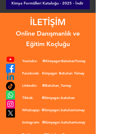
Kimya Formülleri Kataloğu - 2025 - İndir
İLETİŞİM
Online Danışmanlık ve
Eğitim Koçluğu
Youtube:
@KimyagerBatuhanTumay
Facebook:
Kimyager Batuhan Tümay
Linkedin:
@Batuhan_Tumay
Tiktok:
@kimyager.batuhan
Whatsapp:
@kimyager.batuhantumay
Instagram:
@kimyager.batuhantumay