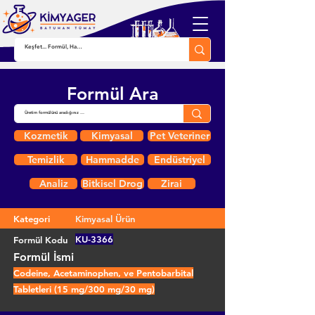
Formül Ara
Kozmetik
Kimyasal
Pet Veteriner
Temizlik
Hammadde
Endüstriyel
Analiz
Bitkisel Drog
Zirai
Kategori
Kimyasal Ürün
KU-3366
Formül Kodu
Formül İsmi
Codeine, Acetaminophen, ve Pentobarbital
Tabletleri (15 mg/300 mg/30 mg)