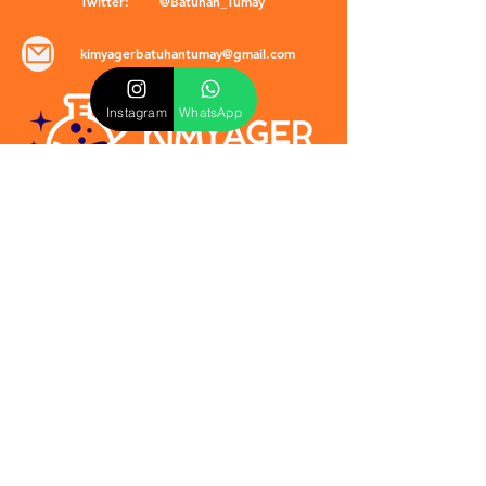
Twitter:
@Batuhan_Tumay
kimyagerbatuhantumay@gmail.com
Instagram
WhatsApp
POLİTİKALAR
​Mevzuat & Sözleşmeler
Mesafeli Satış Sözleşmesi
EULA Sözleşmesi
Kullanım Koşulları
İptal ve İade Politikası
Verilmeyen Hizmetler