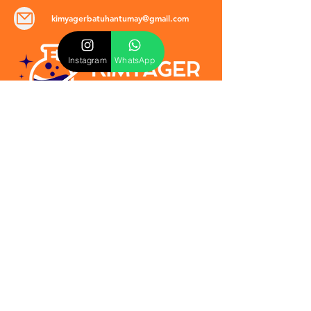
kimyagerbatuhantumay@gmail.com
Instagram
WhatsApp
POLİTİKALAR
​Mevzuat & Sözleşmeler
Mesafeli Satış Sözleşmesi
EULA Sözleşmesi
Kullanım Koşulları
İptal ve İade Politikası
Verilmeyen Hizmetler
Veri Güvenliği & KVKK