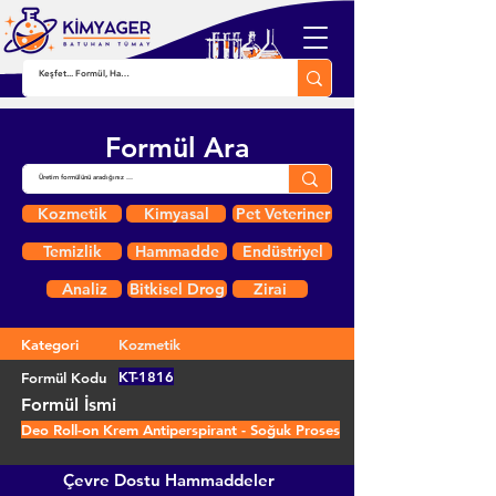
Formül Ara
Kozmetik
Kimyasal
Pet Veteriner
Temizlik
Hammadde
Endüstriyel
Analiz
Bitkisel Drog
Zirai
Kategori
Kozmetik
KT-1816
Formül Kodu
Formül İsmi
Deo Roll-on Krem Antiperspirant - Soğuk Proses
Çevre Dostu Hammaddeler