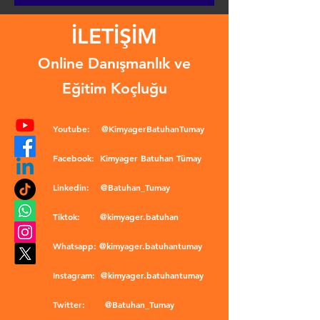
İLETİŞİM
Online Danışmanlık ve
Eğitim Koçluğu
Youtube:
@KimyagerBatuhanTumay
Facebook:
Kimyager Batuhan Tümay
Linkedin:
@Batuhan_Tumay
Tiktok:
@kimyager.batuhan
Whatsapp:
@kimyager.batuhantumay
Instagram:
@kimyager.batuhantumay
Twitter:
@Batuhan_Tumay