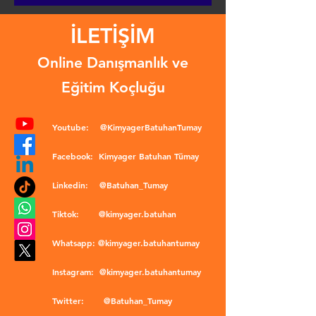
İLETİŞİM
Online Danışmanlık ve
Eğitim Koçluğu
Youtube:
@KimyagerBatuhanTumay
Facebook:
Kimyager Batuhan Tümay
Linkedin:
@Batuhan_Tumay
Tiktok:
@kimyager.batuhan
Whatsapp:
@kimyager.batuhantumay
Instagram:
@kimyager.batuhantumay
Twitter:
@Batuhan_Tumay