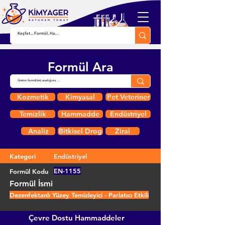
Formül Ara
Kozmetik
Kimyasal
Pet Veteriner
Temizlik
Hammadde
Endüstriyel
Analiz
Bitkisel Drog
Zirai
Kategori
Endüstriyel
EN-1155
Formül Kodu
Formül İsmi
Dezenfektanlı Yüzey Temizleyici - Parlatıcı Etkili
Çevre Dostu Hammaddeler