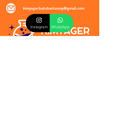
kimyagerbatuhantumay@gmail.com
Instagram
WhatsApp
POLİTİKALAR
​Mevzuat & Sözleşmeler
Mesafeli Satış Sözleşmesi
EULA Sözleşmesi
Kullanım Koşulları
İptal ve İade Politikası
Verilmeyen Hizmetler
Veri Güvenliği & KVKK