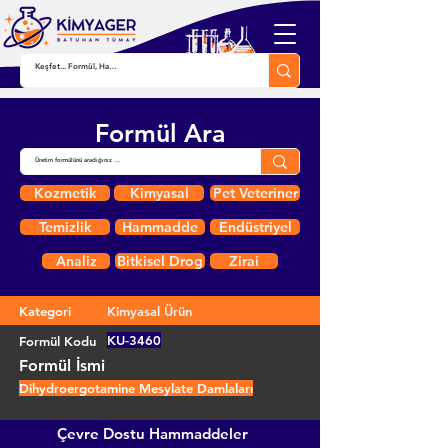
Formül Ara
Kozmetik
Kimyasal
Pet Veteriner
Temizlik
Hammadde
Endüstriyel
Analiz
Bitkisel Drog
Zirai
Kategori
Kimyasal Ürün
KU-3460
Formül Kodu
Formül İsmi
Dihydroergotamine Mesylate Damlaları
Çevre Dostu Hammaddeler