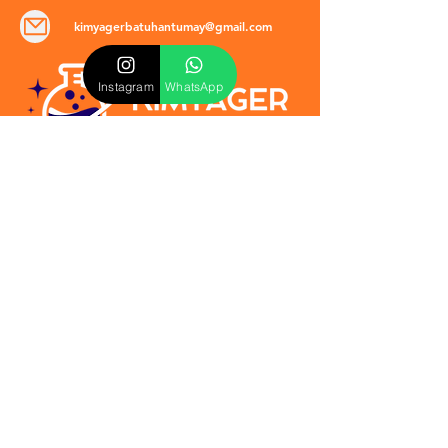
kimyagerbatuhantumay@gmail.com
Instagram
WhatsApp
POLİTİKALAR
​Mevzuat & Sözleşmeler
Mesafeli Satış Sözleşmesi
EULA Sözleşmesi
Kullanım Koşulları
İptal ve İade Politikası
Verilmeyen Hizmetler
Veri Güvenliği & KVKK