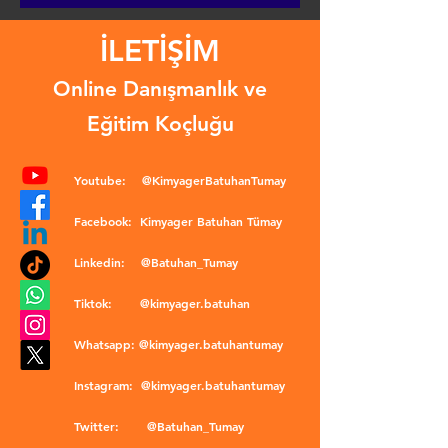
İLETİŞİM
Online Danışmanlık ve
Eğitim Koçluğu
Youtube:
@KimyagerBatuhanTumay
Facebook:
Kimyager Batuhan Tümay
Linkedin:
@Batuhan_Tumay
Tiktok:
@kimyager.batuhan
Whatsapp:
@kimyager.batuhantumay
Instagram:
@kimyager.batuhantumay
Twitter:
@Batuhan_Tumay