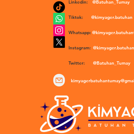
Linkedin:
@Batuhan_Tumay
Tiktok:
@kimyager.batuhan
Whatsapp:
@kimyager.batuha
Instagram:
@kimyager.batuha
Twitter:
@Batuhan_Tumay
kimyagerbatuhantumay@gmai