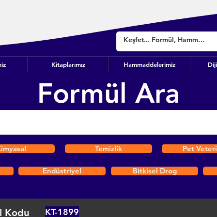
iz
Kitaplarımız
Hammaddelerimiz
Dij
Formül Ara
imyasal
Temizlik
Pet Veter
Endüstriyel
Bitkisel Drog
KT-1899
l Kodu