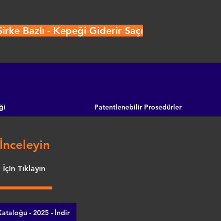
irke Bazlı - Kepeği Giderir Saçı
ği
Patentlenebilir Prosedürler
İnceleyin
İçin Tıklayın
ataloğu - 2025 - İndir