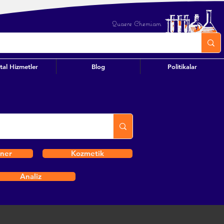
Quaere Chemiam
ital Hizmetler
Blog
Politikalar
iner
Kozmetik
Analiz