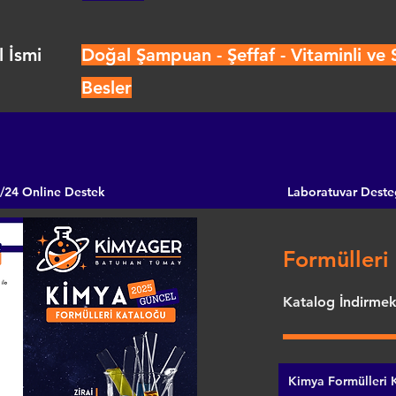
 İsmi
Doğal Şampuan - Şeffaf - Vitaminli ve S
Besler
/24 Online Destek
Laboratuvar Deste
Formülleri 
Katalog İndirmek 
Kimya Formülleri K