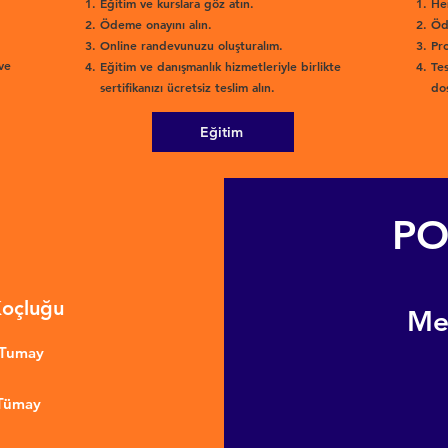
Eğitim ve kurslara göz atın.
He
Ödeme onayını alın.
Öd
Online randevunuzu oluşturalım.
Pro
ve
Eğitim ve danışmanlık hizmetleriyle birlikte
Tes
sertifikanızı ücretsiz teslim alın.
dos
Eğitim
PO
Koçluğu
​M
nTumay
 Tümay