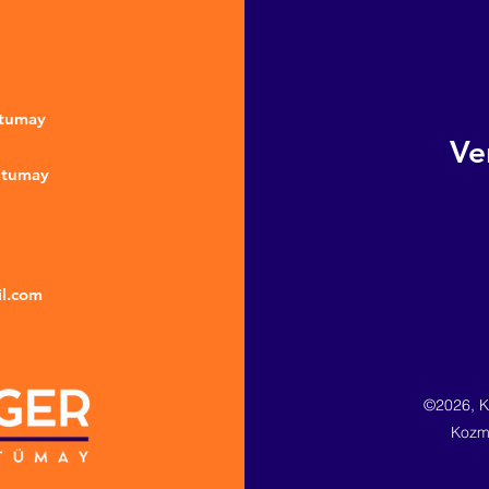
ntumay
Ve
ntumay
l.com
©2026, Ki
Kozme