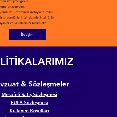
men iletişime geçin.
eme onayını alın.
jenizi ve üretiminizi detaylandıralım.
is prosedürlerinizi, çizimlerinizi, ürün
yanızı ve ürünlerinizi teslim alın.
İletişim
LİTİKALARIMIZ
evzuat & Sözleşmeler
Mesafeli Satış Sözleşmesi
EULA Sözleşmesi
Kullanım Koşulları