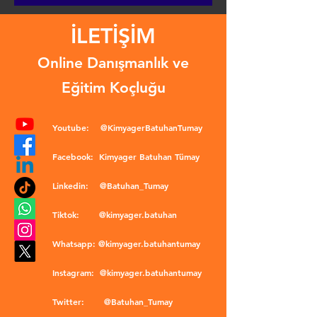
İLETİŞİM
Online Danışmanlık ve
Eğitim Koçluğu
Youtube:
@KimyagerBatuhanTumay
Facebook:
Kimyager Batuhan Tümay
Linkedin:
@Batuhan_Tumay
Tiktok:
@kimyager.batuhan
Whatsapp:
@kimyager.batuhantumay
Instagram:
@kimyager.batuhantumay
Twitter:
@Batuhan_Tumay