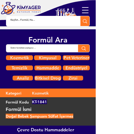
Formül Ara
Kozmetik
Kimyasal
Pet Veteriner
Temizlik
Hammadde
Endüstriyel
Analiz
Bitkisel Drog
Zirai
Kategori
Kozmetik
KT-1841
Formül Kodu
Formül İsmi
Doğal Bebek Şampuanı Sülfat İçermez
Çevre Dostu Hammaddeler