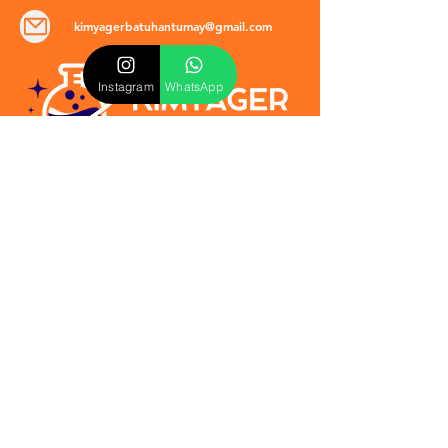
kimyagerbatuhantumay@gmail.com
Instagram
WhatsApp
POLİTİKALAR
​Mevzuat & Sözleşmeler
Mesafeli Satış Sözleşmesi
EULA Sözleşmesi
Kullanım Koşulları
İptal ve İade Politikası
Verilmeyen Hizmetler
Veri Güvenliği & KVKK