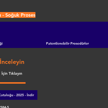
u - Soğuk Proses
ği
Patentlenebilir Prosedürler
İnceleyin
İçin Tıklayın
ataloğu - 2025 - İndir
7584-5