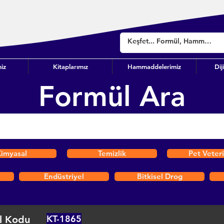
iz
Kitaplarımız
Hammaddelerimiz
Dij
Formül Ara
imyasal
Temizlik
Pet Veter
Endüstriyel
Bitkisel Drog
KT-1865
l Kodu