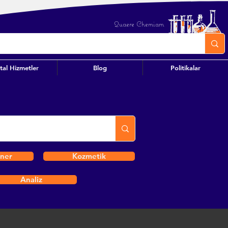
Quaere Chemiam
ital Hizmetler
Blog
Politikalar
iner
Kozmetik
Analiz