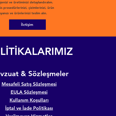
jenizi ve üretiminizi detaylandıralım.
is prosedürlerinizi, çizimlerinizi, ürün
yanızı ve ürünlerinizi teslim alın.
İletişim
LİTİKALARIMIZ
evzuat & Sözleşmeler
Mesafeli Satış Sözleşmesi
EULA Sözleşmesi
Kullanım Koşulları
İptal ve İade Politikası