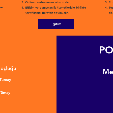
Online randevunuzu oluşturalım.
Pro
ve
Eğitim ve danışmanlık hizmetleriyle birlikte
Tes
sertifikanızı ücretsiz teslim alın.
dos
Eğitim
PO
Koçluğu
​M
nTumay
 Tümay