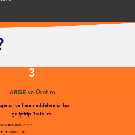
?
3
ARGE ve Üretim
ojenizi ve hammaddelerinizi biz
geliştirip üretelim.
men iletişime geçin.
eme onayını alın.