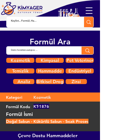
Formül Ara
Kozmetik
Kimyasal
Pet Veteriner
Temizlik
Hammadde
Endüstriyel
Analiz
Bitkisel Drog
Zirai
Kategori
Kozmetik
KT-1876
Formül Kodu
Formül İsmi
Doğal Sabun - Kükürtlü Sabun - Sıcak Proses
Çevre Dostu Hammaddeler