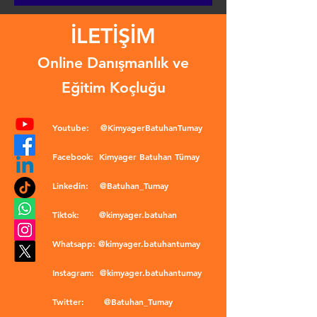
İLETİŞİM
Online Danışmanlık ve
Eğitim Koçluğu
Youtube:
@KimyagerBatuhanTumay
Facebook:
Kimyager Batuhan Tümay
Linkedin:
@Batuhan_Tumay
Tiktok:
@kimyager.batuhan
Whatsapp:
@kimyager.batuhantumay
Instagram:
@kimyager.batuhantumay
Twitter:
@Batuhan_Tumay