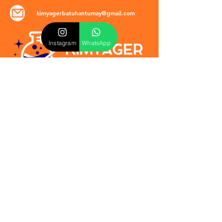
kimyagerbatuhantumay@gmail.com
Instagram
WhatsApp
POLİTİKALAR
​Mevzuat & Sözleşmeler
Mesafeli Satış Sözleşmesi
EULA Sözleşmesi
Kullanım Koşulları
İptal ve İade Politikası
Verilmeyen Hizmetler
Veri Güvenliği & KVKK