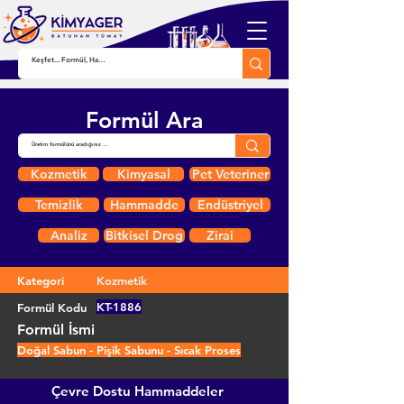
Formül Ara
Kozmetik
Kimyasal
Pet Veteriner
Temizlik
Hammadde
Endüstriyel
Analiz
Bitkisel Drog
Zirai
Kategori
Kozmetik
KT-1886
Formül Kodu
Formül İsmi
Doğal Sabun - Pişik Sabunu - Sıcak Proses
Çevre Dostu Hammaddeler