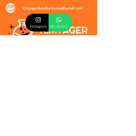
kimyagerbatuhantumay@gmail.com
Instagram
WhatsApp
POLİTİKALAR
​Mevzuat & Sözleşmeler
Mesafeli Satış Sözleşmesi
EULA Sözleşmesi
Kullanım Koşulları
İptal ve İade Politikası
Verilmeyen Hizmetler
Veri Güvenliği & KVKK