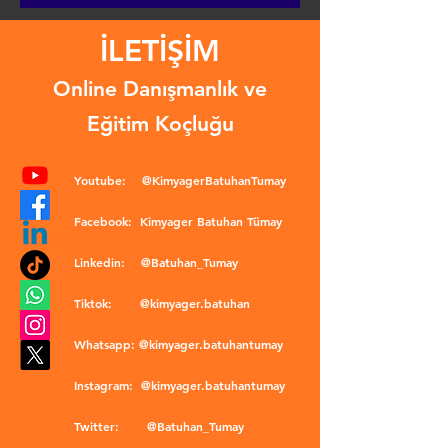
İLETİŞİM
Online Danışmanlık ve
Eğitim Koçluğu
Youtube:
@KimyagerBatuhanTumay
Facebook:
Kimyager Batuhan Tümay
Linkedin:
@Batuhan_Tumay
Tiktok:
@kimyager.batuhan
Whatsapp:
@kimyager.batuhantumay
Instagram:
@kimyager.batuhantumay
Twitter:
@Batuhan_Tumay