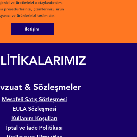
jenizi ve üretiminizi detaylandıralım.
is prosedürlerinizi, çizimlerinizi, ürün
yanızı ve ürünlerinizi teslim alın.
İletişim
LİTİKALARIMIZ
evzuat & Sözleşmeler
Mesafeli Satış Sözleşmesi
EULA Sözleşmesi
Kullanım Koşulları
İptal ve İade Politikası