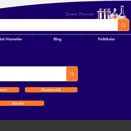
Quaere Chemiam
ital Hizmetler
Blog
Politikalar
iner
Kozmetik
Analiz