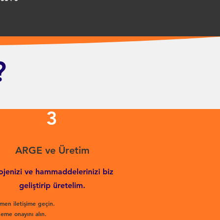
?
3
ARGE ve Üretim
ojenizi ve hammaddelerinizi biz
geliştirip üretelim.
men iletişime geçin.
eme onayını alın.