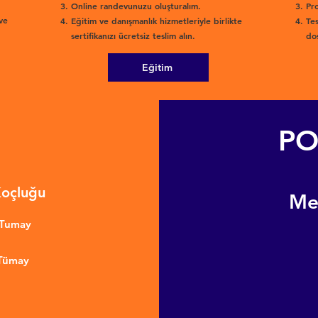
Online randevunuzu oluşturalım.
Pro
ve
Eğitim ve danışmanlık hizmetleriyle birlikte
Tes
sertifikanızı ücretsiz teslim alın.
dos
Eğitim
PO
Koçluğu
​M
nTumay
 Tümay