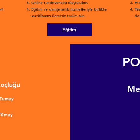
Online randevunuzu oluşturalım.
Pro
ve
Eğitim ve danışmanlık hizmetleriyle birlikte
Tes
sertifikanızı ücretsiz teslim alın.
dos
Eğitim
PO
Koçluğu
​M
nTumay
 Tümay