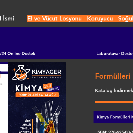
 İsmi
El ve Vücut Losyonu - Koruyucu - Soğu
/24 Online Destek
Laboratuvar Deste
Formülleri 
Katalog İndirmek 
Kimya Formülleri K
ISBN: 978-625-00-