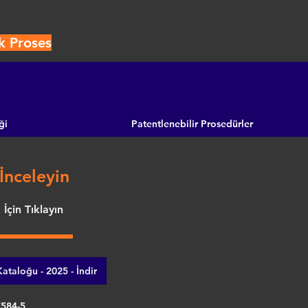
k Proses
ği
Patentlenebilir Prosedürler
İnceleyin
İçin Tıklayın
ataloğu - 2025 - İndir
7584-5