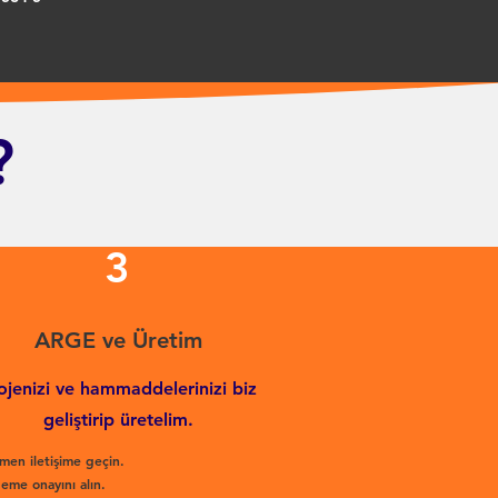
?
3
ARGE ve Üretim
ojenizi ve hammaddelerinizi biz
geliştirip üretelim.
men iletişime geçin.
eme onayını alın.