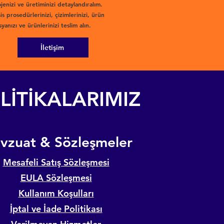
jenizi ve üretiminizi detaylandıralım.
is prosedürlerinizi, çizimlerinizi, ürün
yanızı ve ürünlerinizi teslim alın.
İletişim
LİTİKALARIMIZ
evzuat & Sözleşmeler
Mesafeli Satış Sözleşmesi
EULA Sözleşmesi
Kullanım Koşulları
İptal ve İade Politikası