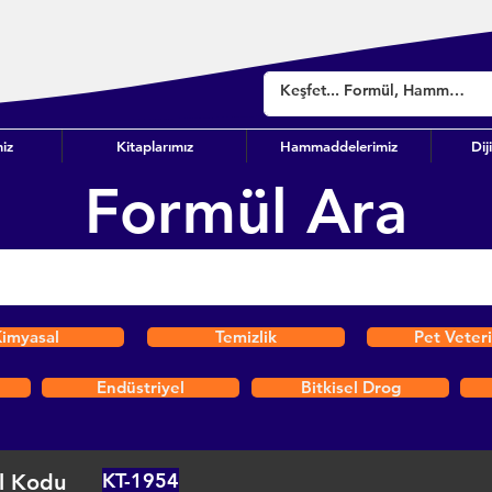
iz
Kitaplarımız
Hammaddelerimiz
Dij
Formül Ara
imyasal
Temizlik
Pet Veter
Endüstriyel
Bitkisel Drog
KT-1954
l Kodu