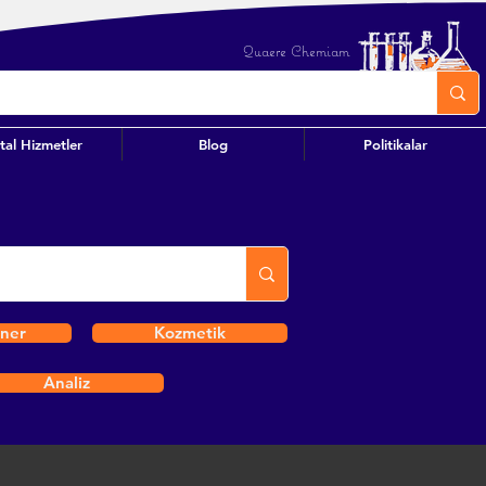
Quaere Chemiam
ital Hizmetler
Blog
Politikalar
iner
Kozmetik
Analiz