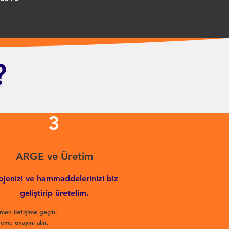
?
3
ARGE ve Üretim
ojenizi ve hammaddelerinizi biz
geliştirip üretelim.
men iletişime geçin.
eme onayını alın.