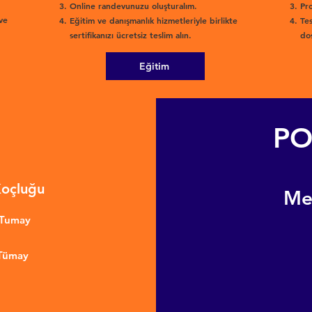
Online randevunuzu oluşturalım.
Pro
ve
Eğitim ve danışmanlık hizmetleriyle birlikte
Tes
sertifikanızı ücretsiz teslim alın.
dos
Eğitim
PO
Koçluğu
​M
nTumay
 Tümay