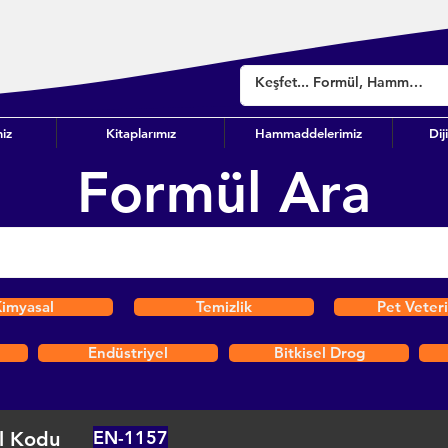
iz
Kitaplarımız
Hammaddelerimiz
Dij
Formül Ara
imyasal
Temizlik
Pet Veter
Endüstriyel
Bitkisel Drog
EN-1157
l Kodu