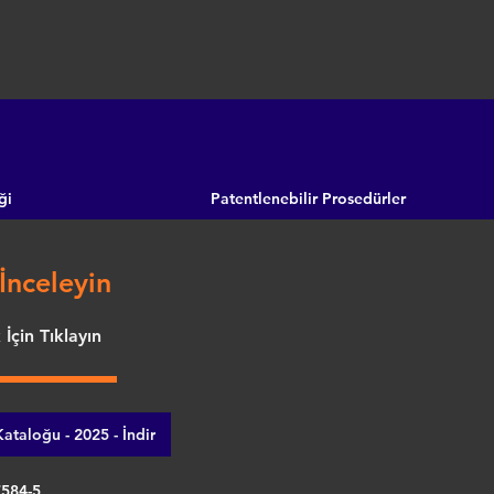
ği
Patentlenebilir Prosedürler
İnceleyin
İçin Tıklayın
ataloğu - 2025 - İndir
7584-5