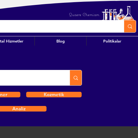
Quaere Chemiam
ital Hizmetler
Blog
Politikalar
iner
Kozmetik
Analiz