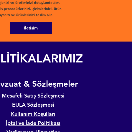
jenizi ve üretiminizi detaylandıralım.
is prosedürlerinizi, çizimlerinizi, ürün
yanızı ve ürünlerinizi teslim alın.
İletişim
LİTİKALARIMIZ
evzuat & Sözleşmeler
Mesafeli Satış Sözleşmesi
EULA Sözleşmesi
Kullanım Koşulları
İptal ve İade Politikası