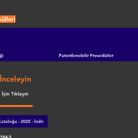
ülleri
ği
Patentlenebilir Prosedürler
İnceleyin
İçin Tıklayın
ataloğu - 2025 - İndir
7584-5