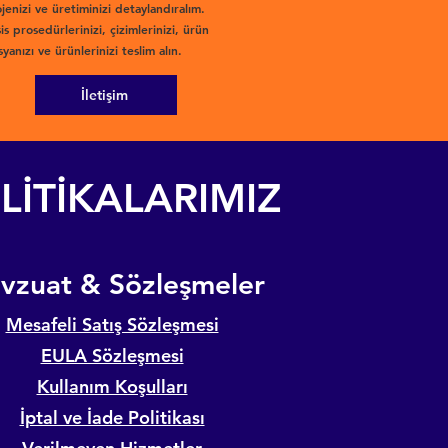
jenizi ve üretiminizi detaylandıralım.
is prosedürlerinizi, çizimlerinizi, ürün
yanızı ve ürünlerinizi teslim alın.
İletişim
LİTİKALARIMIZ
evzuat & Sözleşmeler
Mesafeli Satış Sözleşmesi
EULA Sözleşmesi
Kullanım Koşulları
İptal ve İade Politikası