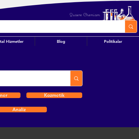
Quaere Chemiam
ital Hizmetler
Blog
Politikalar
iner
Kozmetik
Analiz