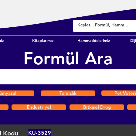
iz
Kitaplarımız
Hammaddelerimiz
Dij
Formül Ara
imyasal
Temizlik
Pet Veter
Endüstriyel
Bitkisel Drog
KU-3529
l Kodu