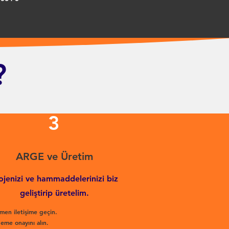
?
3
ARGE ve Üretim
ojenizi ve hammaddelerinizi biz
geliştirip üretelim.
men iletişime geçin.
eme onayını alın.