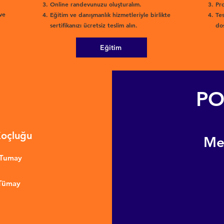
Online randevunuzu oluşturalım.
Pro
ve
Eğitim ve danışmanlık hizmetleriyle birlikte
Tes
sertifikanızı ücretsiz teslim alın.
dos
Eğitim
PO
Koçluğu
​M
nTumay
 Tümay