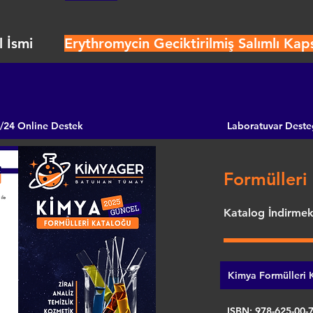
 İsmi
Erythromycin Geciktirilmiş Salımlı Kaps
/24 Online Destek
Laboratuvar Deste
Formülleri 
Katalog İndirmek 
Kimya Formülleri K
ISBN: 978-625-00-