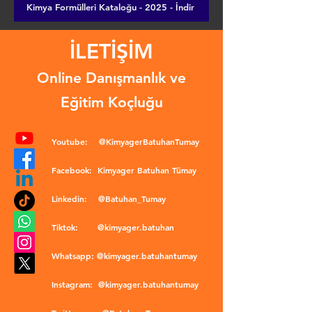
Kimya Formülleri Kataloğu - 2025 - İndir
İLETİŞİM
Online Danışmanlık ve
Eğitim Koçluğu
Youtube:
@KimyagerBatuhanTumay
Facebook:
Kimyager Batuhan Tümay
Linkedin:
@Batuhan_Tumay
Tiktok:
@kimyager.batuhan
Whatsapp:
@kimyager.batuhantumay
Instagram:
@kimyager.batuhantumay