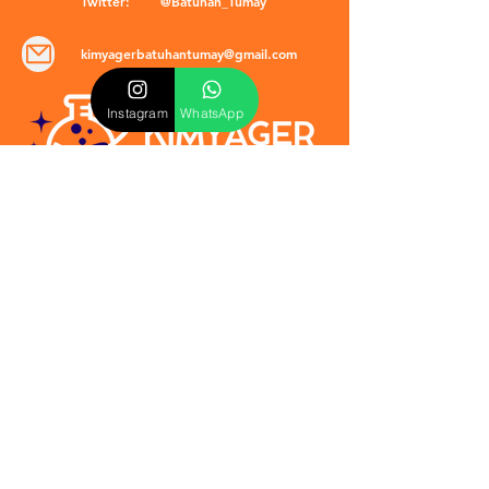
Twitter:
@Batuhan_Tumay
kimyagerbatuhantumay@gmail.com
Instagram
WhatsApp
POLİTİKALAR
​Mevzuat & Sözleşmeler
Mesafeli Satış Sözleşmesi
EULA Sözleşmesi
Kullanım Koşulları
İptal ve İade Politikası
Verilmeyen Hizmetler