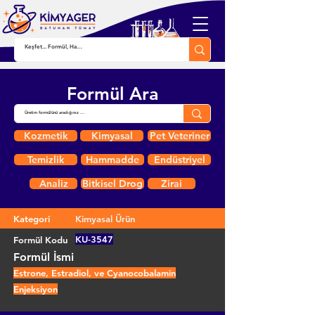
Formül Ara
Kozmetik
Kimyasal
Pet Veteriner
Temizlik
Hammadde
Endüstriyel
Analiz
Bitkisel Drog
Zirai
Kategori
Kimyasal Ürün
KU-3547
Formül Kodu
Formül İsmi
Estrone, Estradiol, ve Cyanocobalamin
Enjeksiyon