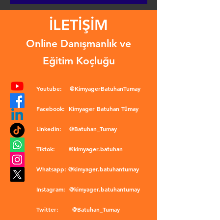
İLETİŞİM
Online Danışmanlık ve
Eğitim Koçluğu
Youtube:
@KimyagerBatuhanTumay
Facebook:
Kimyager Batuhan Tümay
Linkedin:
@Batuhan_Tumay
Tiktok:
@kimyager.batuhan
Whatsapp:
@kimyager.batuhantumay
Instagram:
@kimyager.batuhantumay
Twitter:
@Batuhan_Tumay