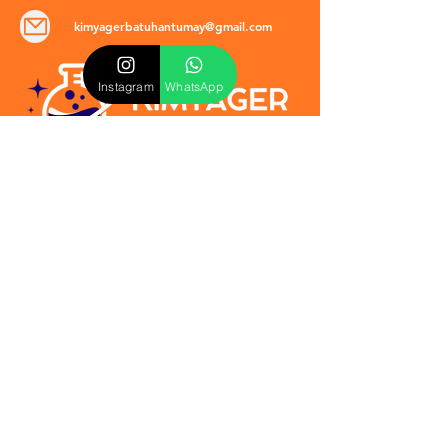
kimyagerbatuhantumay@gmail.com
Instagram
WhatsApp
POLİTİKALAR
​Mevzuat & Sözleşmeler
Mesafeli Satış Sözleşmesi
EULA Sözleşmesi
Kullanım Koşulları
İptal ve İade Politikası
Verilmeyen Hizmetler
Veri Güvenliği & KVKK