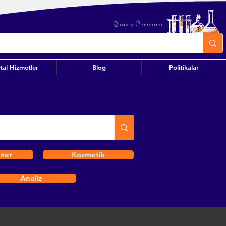
Quaere Chemiam
ital Hizmetler
Blog
Politikalar
iner
Kozmetik
Analiz