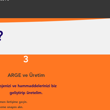
?
3
ARGE ve Üretim
ojenizi ve hammaddelerinizi biz
geliştirip üretelim.
men iletişime geçin.
eme onayını alın.