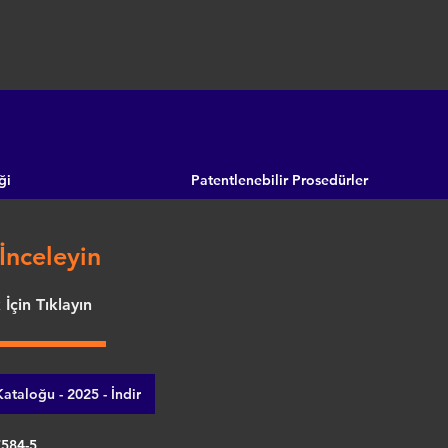
ği
Patentlenebilir Prosedürler
İnceleyin
İçin Tıklayın
ataloğu - 2025 - İndir
7584-5