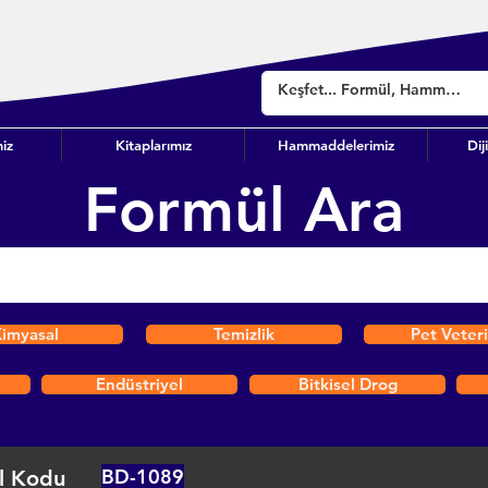
iz
Kitaplarımız
Hammaddelerimiz
Dij
Formül Ara
imyasal
Temizlik
Pet Veter
Endüstriyel
Bitkisel Drog
BD-1089
l Kodu