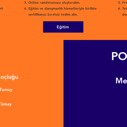
Online randevunuzu oluşturalım.
Pro
ve
Eğitim ve danışmanlık hizmetleriyle birlikte
Tes
sertifikanızı ücretsiz teslim alın.
dos
Eğitim
PO
Koçluğu
​M
nTumay
 Tümay