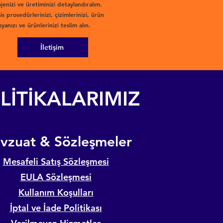
jenizi ve üretiminizi detaylandıralım.
is prosedürlerinizi, çizimlerinizi, ürün
yanızı ve ürünlerinizi teslim alın.
İletişim
LİTİKALARIMIZ
evzuat & Sözleşmeler
Mesafeli Satış Sözleşmesi
EULA Sözleşmesi
Kullanım Koşulları
İptal ve İade Politikası