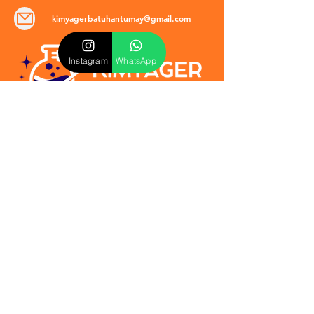
kimyagerbatuhantumay@gmail.com
Instagram
WhatsApp
POLİTİKALAR
​Mevzuat & Sözleşmeler
Mesafeli Satış Sözleşmesi
EULA Sözleşmesi
Kullanım Koşulları
İptal ve İade Politikası
Verilmeyen Hizmetler
Veri Güvenliği & KVKK