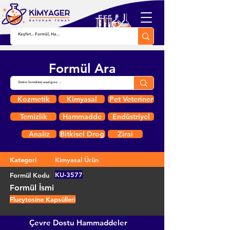
Formül Ara
Kozmetik
Kimyasal
Pet Veteriner
Temizlik
Hammadde
Endüstriyel
Analiz
Bitkisel Drog
Zirai
Kategori
Kimyasal Ürün
KU-3577
Formül Kodu
Formül İsmi
Flucytosine Kapsülleri
Çevre Dostu Hammaddeler