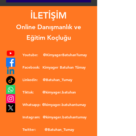
İLETİŞİM
Online Danışmanlık ve
Eğitim Koçluğu
Youtube:
@KimyagerBatuhanTumay
Facebook:
Kimyager Batuhan Tümay
Linkedin:
@Batuhan_Tumay
Tiktok:
@kimyager.batuhan
Whatsapp:
@kimyager.batuhantumay
Instagram:
@kimyager.batuhantumay
Twitter:
@Batuhan_Tumay