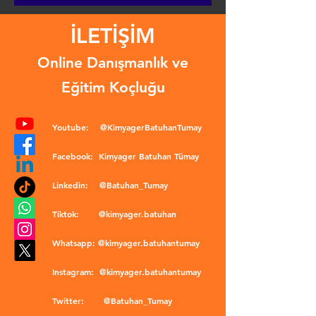
İLETİŞİM
Online Danışmanlık ve
Eğitim Koçluğu
Youtube:
@KimyagerBatuhanTumay
Facebook:
Kimyager Batuhan Tümay
Linkedin:
@Batuhan_Tumay
Tiktok:
@kimyager.batuhan
Whatsapp:
@kimyager.batuhantumay
Instagram:
@kimyager.batuhantumay
Twitter:
@Batuhan_Tumay