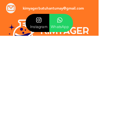
kimyagerbatuhantumay@gmail.com
Instagram
WhatsApp
POLİTİKALAR
​Mevzuat & Sözleşmeler
Mesafeli Satış Sözleşmesi
EULA Sözleşmesi
Kullanım Koşulları
İptal ve İade Politikası
Verilmeyen Hizmetler
Veri Güvenliği & KVKK