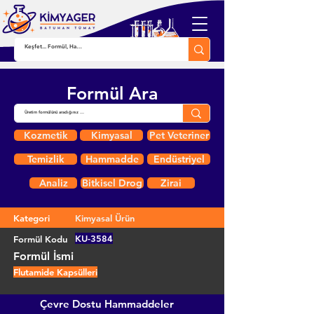
Formül Ara
Kozmetik
Kimyasal
Pet Veteriner
Temizlik
Hammadde
Endüstriyel
Analiz
Bitkisel Drog
Zirai
Kategori
Kimyasal Ürün
KU-3584
Formül Kodu
Formül İsmi
Flutamide Kapsülleri
Çevre Dostu Hammaddeler